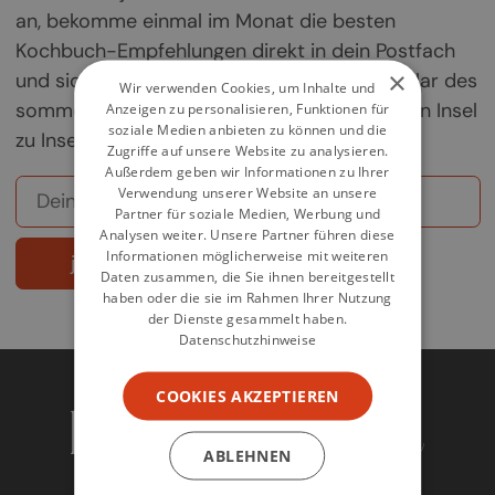
an, bekomme einmal im Monat die besten
Kochbuch-Empfehlungen direkt in dein Postfach
×
und sichere dir deine Chance auf ein Exemplar des
Wir verwenden Cookies, um Inhalte und
sommerlichen Griechenland-Kochbuchs „Von Insel
Anzeigen zu personalisieren, Funktionen für
soziale Medien anbieten zu können und die
zu Insel".
Zugriffe auf unsere Website zu analysieren.
Außerdem geben wir Informationen zu Ihrer
Verwendung unserer Website an unsere
Partner für soziale Medien, Werbung und
Analysen weiter. Unsere Partner führen diese
Informationen möglicherweise mit weiteren
jetzt abonnieren
Daten zusammen, die Sie ihnen bereitgestellt
haben oder die sie im Rahmen Ihrer Nutzung
der Dienste gesammelt haben.
Datenschutzhinweise
COOKIES AKZEPTIEREN
ABLEHNEN