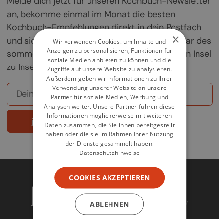
Melde dich jetzt für unseren Kochbuch-Newsletter
an, bekomme einmal im Monat die besten
Kochbuch-Empfehlungen direkt in dein Postfach
×
und sichere dir deine Chance auf ein Exemplar des
Wir verwenden Cookies, um Inhalte und
Anzeigen zu personalisieren, Funktionen für
sommerlichen Griechenland-Kochbuchs „Von Insel
soziale Medien anbieten zu können und die
zu Insel".
Zugriffe auf unsere Website zu analysieren.
Außerdem geben wir Informationen zu Ihrer
Verwendung unserer Website an unsere
Partner für soziale Medien, Werbung und
Analysen weiter. Unsere Partner führen diese
Informationen möglicherweise mit weiteren
jetzt abonnieren
Daten zusammen, die Sie ihnen bereitgestellt
haben oder die sie im Rahmen Ihrer Nutzung
der Dienste gesammelt haben.
Datenschutzhinweise
COOKIES AKZEPTIEREN
ABLEHNEN