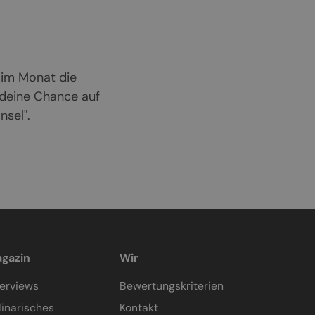
 im Monat die
 deine Chance auf
sel".
gazin
Wir
terviews
Bewertungskriterien
linarisches
Kontakt