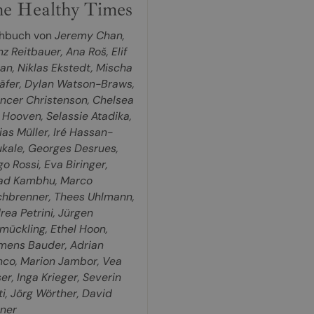
e Healthy Times
hbuch von
Jeremy Chan
,
nz Reitbauer
,
Ana Roš
,
Elif
an
,
Niklas Ekstedt
,
Mischa
äfer
,
Dylan Watson-Braws
,
ncer Christenson
,
Chelsea
 Hooven
,
Selassie Atadika
,
ias Müller
,
Iré Hassan-
kale
,
Georges Desrues
,
go Rossi
,
Eva Biringer
,
ad Kambhu
,
Marco
chbrenner
,
Thees Uhlmann
,
rea Petrini
,
Jürgen
mückling
,
Ethel Hoon
,
mens Bauder
,
Adrian
nco
,
Marion Jambor
,
Vea
ser
,
Inga Krieger
,
Severin
ti
,
Jörg Wörther
,
David
ner