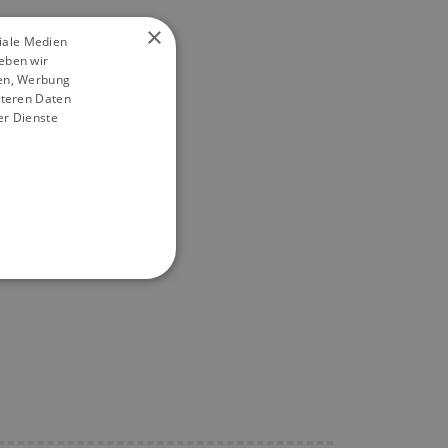
×
ziale Medien
eben wir
ien, Werbung
iteren Daten
er Dienste