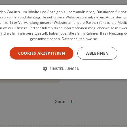
00 €
en Cookies, um Inhalte und Anzeigen zu personalisieren, Funktionen für so
ryone Must Eat. And, as
n zu können und die Zugriffe auf unsere Website zu analysieren. Außerdem g
 is essentially a good
en zu Ihrer Verwendung unserer Website an unsere Partner für soziale Med
n weiter. Unsere Partner führen diese Informationen möglicherweise mit we
ng, the Healthy Boy Band
 die Sie ihnen bereitgestellt haben oder die sie im Rahmen Ihrer Nutzung d
 started a magazine
gesammelt haben.
Datenschutzhinweise
eriment that addresses
isely this issue: All
COOKIES AKZEPTIEREN
ABLEHNEN
ects and all forms of
ng. The...
EINSTELLUNGEN
weiterlesen
Seite
1