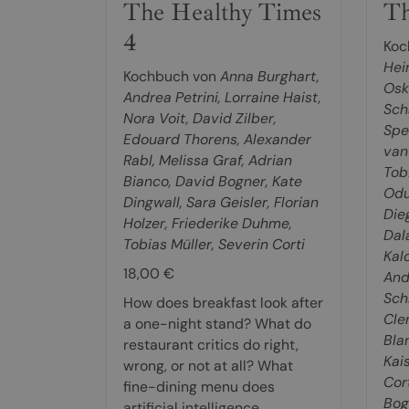
The Healthy Times
Th
4
Koc
Hei
Kochbuch von
Anna Burghart
,
Osk
Andrea Petrini
,
Lorraine Haist
,
Sch
Nora Voit
,
David Zilber
,
Spe
Edouard Thorens
,
Alexander
van
Rabl
,
Melissa Graf
,
Adrian
Tob
Bianco
,
David Bogner
,
Kate
Odu
Dingwall
,
Sara Geisler
,
Florian
Die
Holzer
,
Friederike Duhme
,
Dal
Tobias Müller
,
Severin Corti
Kal
18,00 €
And
Sch
How does breakfast look after
Cle
a one-night stand? What do
Bla
restaurant critics do right,
Kai
wrong, or not at all? What
Cor
fine-dining menu does
Bog
artificial intelligence