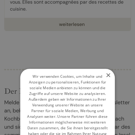
vous. Elles sont accompagnées par des recettes de
cuisine.
weiterlesen
×
Wir verwenden Cookies, um Inhalte und
Anzeigen zu personalisieren, Funktionen für
soziale Medien anbieten zu können und die
Der Kochbuch-Newsletter
Zugriffe auf unsere Website zu analysieren.
Außerdem geben wir Informationen zu Ihrer
Melde dich jetzt für unseren Kochbuch-Newsletter
Verwendung unserer Website an unsere
an, bekomme einmal im Monat die besten
Partner für soziale Medien, Werbung und
Analysen weiter. Unsere Partner führen diese
Kochbuch-Empfehlungen direkt in dein Postfach
Informationen möglicherweise mit weiteren
und sichere dir deine Chance auf ein Exemplar des
Daten zusammen, die Sie ihnen bereitgestellt
haben oder die sie im Rahmen Ihrer Nutzung