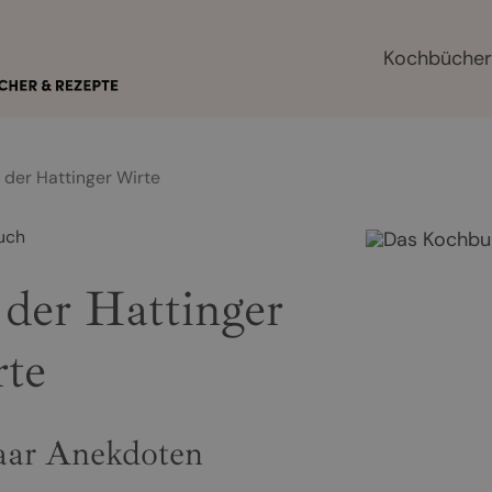
Kochbüche
der Hattinger Wirte
uch
der Hattinger
te
paar Anekdoten