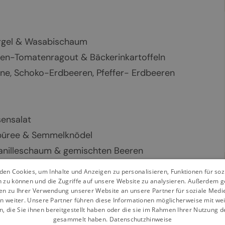
argel & Wasabischaum
en-Tomatenragout & Bäckerinkartoffeln
ne, Schoko-Erdbeeren, Pfeffer- Erdbeeren
sensalat
iepüree & Semmelknödel
Vanilleschaum & gemischten Beeren
en Cookies, um Inhalte und Anzeigen zu personalisieren, Funktionen für so
n zu können und die Zugriffe auf unsere Website zu analysieren. Außerdem g
en zu Ihrer Verwendung unserer Website an unsere Partner für soziale Med
Chili, Knoblauch & Feta-Käse
n weiter. Unsere Partner führen diese Informationen möglicherweise mit we
 die Sie ihnen bereitgestellt haben oder die sie im Rahmen Ihrer Nutzung d
artoffeln
gesammelt haben.
Datenschutzhinweise