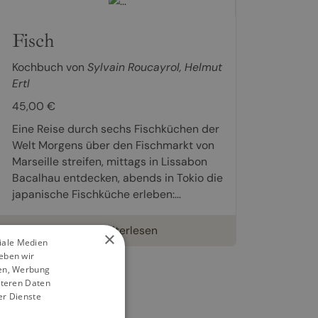
Fisch
Kochbuch von
Sylvain Roucayrol
,
Helmut
Ertl
45,00 €
Eine Reise durch sechs Fischküchen der
Welt Morgens über den Fischmarkt von
Marseille streifen, mittags in Lissabon
Bacalhau entdecken, abends in Tokio die
japanische Fischküche erleben:...
weiterlesen
×
ziale Medien
eben wir
ien, Werbung
iteren Daten
er Dienste