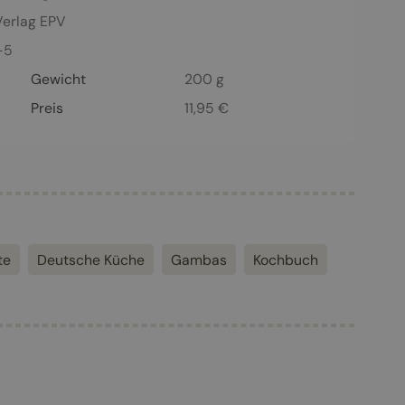
Verlag EPV
-5
Gewicht
200 g
Preis
11,95
€
te
Deutsche Küche
Gambas
Kochbuch