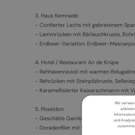
3. Haus Kemnade
- Confierter Lachs mit gebratenem Sp
- Lammrücken mit Bärlauchkruste, Bohn
- Erdbeer-Variation: Erdbeer-Mascarpo
4. Hotel / Restaurant An de Krüpe
- Rehhaxenravioli mit warmen Belugalin
- Rehrücken mit Steinpilzkruste, Seller
- Karamellisierter Kaiserschmarrn mit 
Wir verwend
5. Poseidon
anbiete
Information
- Geschälte Gambas mit Tomatensalsa, 
und Analyse
zusammen,
- Doradenfilet mit Mangold & Rosmarink