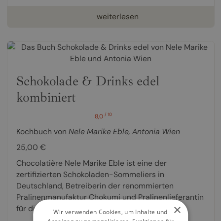
weiterlesen
Schokolade & Drinks edel
kombiniert
/ 10
8,0
Kochbuch von
Nele Marike Eble
,
Antonia Wien
25,00 €
Chocolatière Nele Marike Eble ist eine der
zertifizierten Schokoladen-Sommeliers in
Deutschland, Betreiberin der renommierten
Pralinenmanufaktur Chokumi und Pralinenlieferantin
×
für die...
Wir verwenden Cookies, um Inhalte und
Anzeigen zu personalisieren, Funktionen für