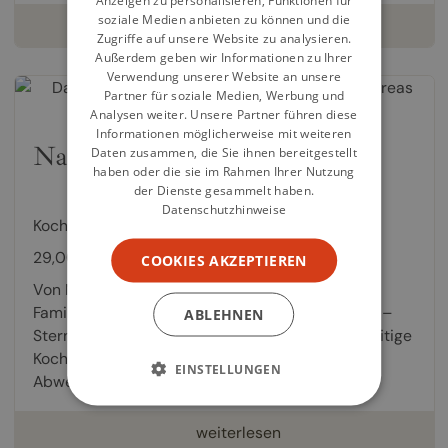
soziale Medien anbieten zu können und die
weiterlesen
Zugriffe auf unsere Website zu analysieren.
Außerdem geben wir Informationen zu Ihrer
Verwendung unserer Website an unsere
Partner für soziale Medien, Werbung und
Analysen weiter. Unsere Partner führen diese
Informationen möglicherweise mit weiteren
Natürlich Schwäbisch
Daten zusammen, die Sie ihnen bereitgestellt
haben oder die sie im Rahmen Ihrer Nutzung
der Dienste gesammelt haben.
/ 10
8,0
Datenschutzhinweise
Kochbuch von
Andreas Widmann
,
Antonia Wien
29,00 €
COOKIES AKZEPTIEREN
Von Maultasche bis Sterneküche und vom
Familienessen bis zum Grillabend mit Freunden –
ABLEHNEN
Sternekoch Andreas Widmann hat dieses vielseitige
Kochbuch geschrieben, dessen
EINSTELLUNGEN
Abwechslungsreichtum und...
weiterlesen