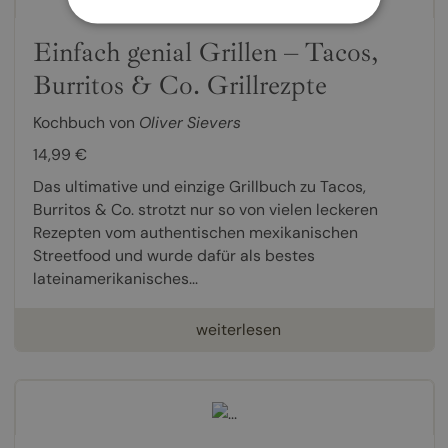
Einfach genial Grillen – Tacos,
Burritos & Co. Grillrezpte
Kochbuch von
Oliver Sievers
14,99 €
Das ultimative und einzige Grillbuch zu Tacos,
Burritos & Co. strotzt nur so von vielen leckeren
Rezepten vom authentischen mexikanischen
Streetfood und wurde dafür als bestes
lateinamerikanisches...
weiterlesen