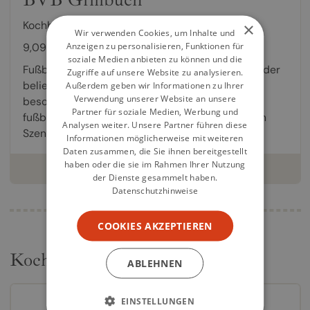
Kochbuch von
Norbert Dickel
,
Oliver Sievers
×
Wir verwenden Cookies, um Inhalte und
Anzeigen zu personalisieren, Funktionen für
9,09 €
soziale Medien anbieten zu können und die
Fußball und Grillen - zwei Leidenschaften, zwei der
Zugriffe auf unsere Website zu analysieren.
beliebtesten Hobbys, vereint in einem ganz
Außerdem geben wir Informationen zu Ihrer
Verwendung unserer Website an unsere
besonderen Buch. Mit den party- und
Partner für soziale Medien, Werbung und
fußballfiebertauglichen Rezepten, im BVB-Stil in
Analysen weiter. Unsere Partner führen diese
Szene gesetzt und...
Informationen möglicherweise mit weiteren
Daten zusammen, die Sie ihnen bereitgestellt
haben oder die sie im Rahmen Ihrer Nutzung
weiterlesen
der Dienste gesammelt haben.
Datenschutzhinweise
COOKIES AKZEPTIEREN
Kochbücher
ABLEHNEN
EINSTELLUNGEN