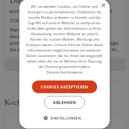
Die kleinen Delikatessen
×
Wir verwenden Cookies, um Inhalte und
Kochbuch von
Christoph Wagner
,
Vincent M. Holt
Anzeigen zu personalisieren, Funktionen für
soziale Medien anbieten zu können und die
17,00 €
Zugriffe auf unsere Website zu analysieren.
Außerdem geben wir Informationen zu Ihrer
Warum nicht Insekten essen? Was hindert uns
Verwendung unserer Website an unsere
daran, Heuschrecken & Co. als wertvolle
Partner für soziale Medien, Werbung und
proteinreiche Nahrungsmittel zu nutzen? Eine Frage,
Analysen weiter. Unsere Partner führen diese
die sich der viktorianische Gutsbesitzer Vincent M....
Informationen möglicherweise mit weiteren
Daten zusammen, die Sie ihnen bereitgestellt
haben oder die sie im Rahmen Ihrer Nutzung
weiterlesen
der Dienste gesammelt haben.
Datenschutzhinweise
COOKIES AKZEPTIEREN
Kochbücher
ABLEHNEN
EINSTELLUNGEN