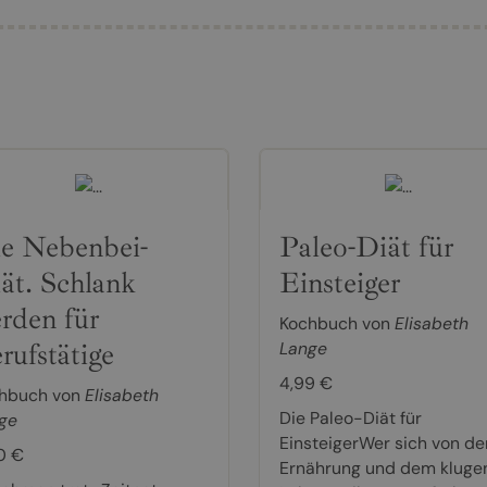
e Nebenbei-
Paleo-Diät für
ät. Schlank
Einsteiger
rden für
Kochbuch von
Elisabeth
rufstätige
Lange
4,99 €
hbuch von
Elisabeth
Die Paleo-Diät für
ge
EinsteigerWer sich von de
0 €
Ernährung und dem kluge