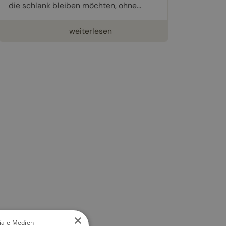
die schlank bleiben möchten, ohne...
weiterlesen
×
ziale Medien