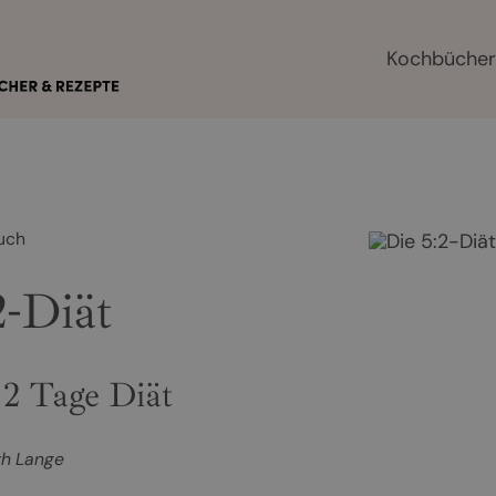
Kochbüche
uch
2-Diät
 2 Tage Diät
th Lange