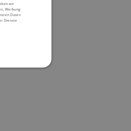
eben wir
ien, Werbung
iteren Daten
er Dienste