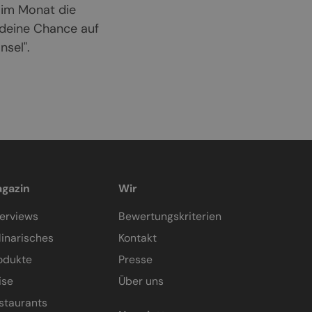
 im Monat die
 deine Chance auf
sel".
gazin
Wir
terviews
Bewertungskriterien
linarisches
Kontakt
odukte
Presse
ise
Über uns
staurants