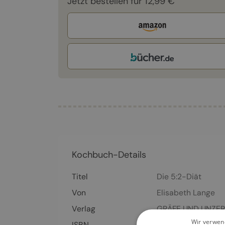
Jetzt bestellen für 12,99 €
Kochbuch-Details
Titel
Die 5:2-Diät
Von
Elisabeth Lange
Verlag
GRÄFE UND UNZER
Wir verwend
ISBN
978-3-83-38853