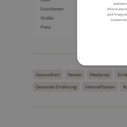
anbiete
Erschienen
02.03.2022
Information
und Analyse
Größe
126 x 190 mm
zusammen,
Preis
12,99
€
Gesundheit
Fasten
Mealprep
Ern
Gesunde Ernährung
Intervallfasten
K