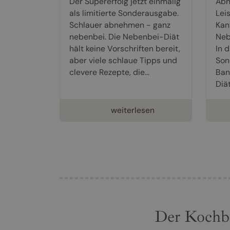
Der Supererfolg jetzt einmalig
Abn
als limitierte Sonderausgabe.
Lei
Schlauer abnehmen - ganz
Kant
nebenbei. Die Nebenbei-Diät
Neb
hält keine Vorschriften bereit,
In d
aber viele schlaue Tipps und
Son
clevere Rezepte, die...
Ban
Diät
weiterlesen
Der Kochb