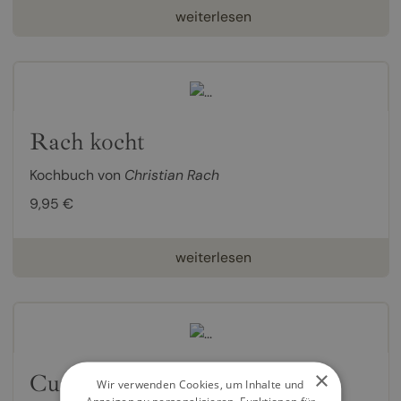
weiterlesen
Rach kocht
Kochbuch von
Christian Rach
9,95 €
weiterlesen
×
Curry Queen
Wir verwenden Cookies, um Inhalte und