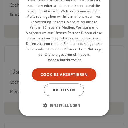
Anzeigen zu personalisieren, Funktionen für
Kochbuch von
Sascha Basler
,
B. Habermann
soziale Medien anbieten zu können und die
Zugriffe auf unsere Website zu analysieren.
19,95 €
Außerdem geben wir Informationen zu Ihrer
Verwendung unserer Website an unsere
Partner für soziale Medien, Werbung und
weiterlesen
Analysen weiter. Unsere Partner führen diese
Informationen möglicherweise mit weiteren
Daten zusammen, die Sie ihnen bereitgestellt
haben oder die sie im Rahmen Ihrer Nutzung
der Dienste gesammelt haben.
Datenschutzhinweise
Das Tomatenbuch
COOKIES AKZEPTIEREN
Kochbuch von
Karen Schulz
,
Klaus Arras
ABLEHNEN
14,95 €
EINSTELLUNGEN
weiterlesen