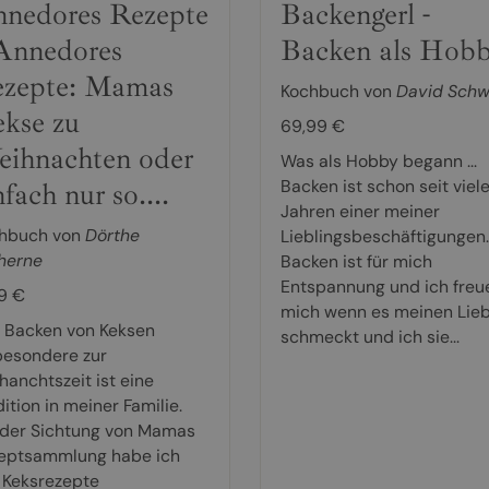
nedores Rezepte
Backengerl -
Annedores
Backen als Hob
zepte: Mamas
Kochbuch von
David Sch
kse zu
69,99 €
ihnachten oder
Was als Hobby begann ...
Backen ist schon seit viel
nfach nur so....
Jahren einer meiner
hbuch von
Dörthe
Lieblingsbeschäftigungen.
herne
Backen ist für mich
Entspannung und ich freu
99 €
mich wenn es meinen Lie
 Backen von Keksen
schmeckt und ich sie...
besondere zur
hanchtszeit ist eine
ition in meiner Familie.
 der Sichtung von Mamas
eptsammlung habe ich
e Keksrezepte