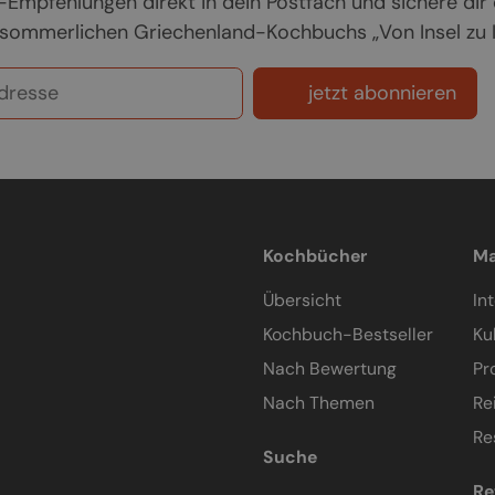
Empfehlungen direkt in dein Postfach und sichere dir
sommerlichen Griechenland-Kochbuchs „Von Insel zu In
jetzt abonnieren
Kochbücher
Ma
Übersicht
In
Kochbuch-Bestseller
Ku
Nach Bewertung
Pr
Nach Themen
Re
Re
Suche
Re