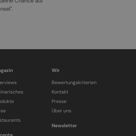
 deine Chance auf
sel".
gazin
Wir
terviews
Bewertungskriterien
linarisches
Kontakt
odukte
Presse
ise
Über uns
staurants
Newsletter
zepte