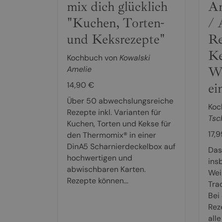
mix dich glücklich
An
"Kuchen, Torten-
/ 
und Keksrezepte"
Re
Ke
Kochbuch von
Kowalski
We
Amelie
14,90 €
ei
Über 50 abwechslungsreiche
Koc
Rezepte inkl. Varianten für
Tsc
Kuchen, Torten und Kekse für
17,
den Thermomix® in einer
DinA5 Scharnierdeckelbox auf
Das
hochwertigen und
ins
abwischbaren Karten.
Wei
Rezepte können...
Trad
Bei
Rez
all