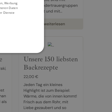
ien, Werbung
gel
unseren Kindertrauergruppen
iteren Daten
ausprobiert und mit...
er Dienste
weiterlesen
e
Unsere 150 liebsten
Backrezepte
rski
,
22,00 €
Jeden Tag ein kleines
est
Highlight ist zum Beispiel:
 man
Wärme, die von innen kommt!
 als
Frisch aus dem Rohr, mit
Liebe gezaubert und so