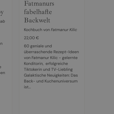
Fatmanurs
by
fabelhafte
Backwelt
wab
Kochbuch von
Fatmanur Kilic
22,00 €
en
60 geniale und
überraschende Rezept-Ideen
von Fatmanur Kilic - gelernte
Konditorin, erfolgreiche
e
Tiktokerin und TV-Liebling
ben
Galaktische Neuigkeiten: Das
Back- und Kuchenuniversum
ist...