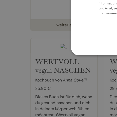
Information
Bac
und Analyse
Diab
zusammen,
weiterlesen
WERTVOLL
W
vegan NASCHEN
v
Kochbuch von
Anna Covelli
Koc
35,90 €
29,
Dieses Buch ist für dich, wenn
Die
du gesund naschen und dich
du 
in deinem Körper wohlfühlen
in 
möchtest. »Wertvoll vegan
möc