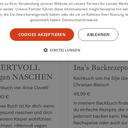
en zu Ihrer Verwendung unserer Website an unsere Partner für soziale Med
kbuch“ von TV-Doc und
positiv auf den Insulinspie
n weiter. Unsere Partner führen diese Informationen möglicherweise mit we
etologe...
aus. Darüber hinaus...
 die Sie ihnen bereitgestellt haben oder die sie im Rahmen Ihrer Nutzung d
gesammelt haben.
Datenschutzhinweise
weiterlesen
weiterlesen
COOKIES AKZEPTIEREN
ABLEHNEN
EINSTELLUNGEN
ERTVOLL
Ina's Backrezept
egan NASCHEN
Kochbuch von
Ina Silja Go
Christian Bietsch
hbuch von
Anna Covelli
48,99 €
90 €
In meinem Backbuch find
ses Buch ist für dich, wenn
du einfache Rezepte, die
gesund naschen und dich
jederzeit backen kann. Mal
deinem Körper wohlfühlen
Nachspeise oder auch zur
htest. »Wertvoll vegan