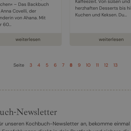
Kaffeezeit. Von süßen und
chen« – Das Backbuch
herzhaften Desserts bis hi
 Anna Covelli, der
Kuchen und Keksen. Du...
nderin von Ahana. Mit
 60...
weiterlesen
weiterlesen
Seite
3
4
5
6
7
8
9
10
11
12
13
uch-Newsletter
 für unseren Kochbuch-Newsletter an, bekomme einmal