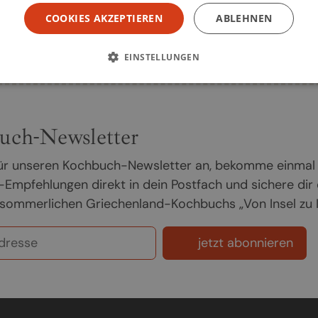
COOKIES AKZEPTIEREN
ABLEHNEN
Seite
1
EINSTELLUNGEN
uch-Newsletter
 für unseren Kochbuch-Newsletter an, bekomme einmal
Empfehlungen direkt in dein Postfach und sichere dir
sommerlichen Griechenland-Kochbuchs „Von Insel zu In
jetzt abonnieren