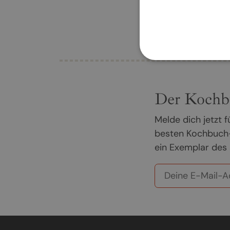
Der Kochb
Melde dich jetzt
besten Kochbuch-
ein Exemplar des 