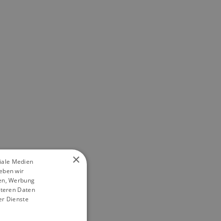
×
ziale Medien
eben wir
ien, Werbung
iteren Daten
er Dienste