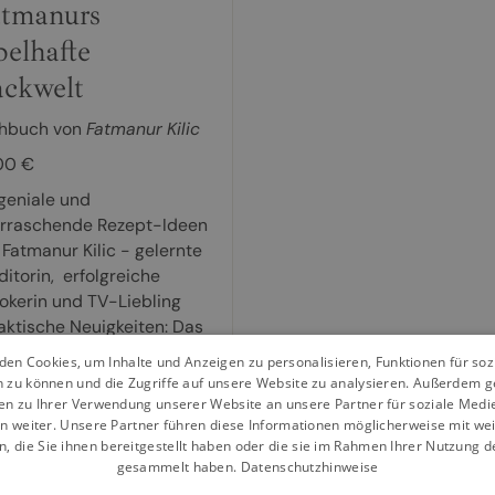
tmanurs
belhafte
ckwelt
hbuch von
Fatmanur Kilic
00 €
geniale und
rraschende Rezept-Ideen
 Fatmanur Kilic - gelernte
ditorin, erfolgreiche
tokerin und TV-Liebling
aktische Neuigkeiten: Das
k- und Kuchenuniversum
en Cookies, um Inhalte und Anzeigen zu personalisieren, Funktionen für so
n zu können und die Zugriffe auf unsere Website zu analysieren. Außerdem g
en zu Ihrer Verwendung unserer Website an unsere Partner für soziale Med
n weiter. Unsere Partner führen diese Informationen möglicherweise mit we
weiterlesen
 die Sie ihnen bereitgestellt haben oder die sie im Rahmen Ihrer Nutzung d
gesammelt haben.
Datenschutzhinweise