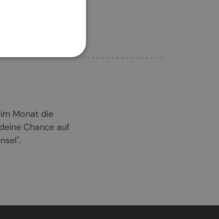
 im Monat die
 deine Chance auf
sel".