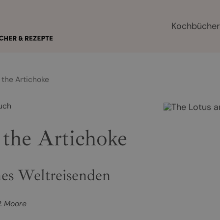
Kochbüche
 the Artichoke
uch
the Artichoke
nes Weltreisenden
P. Moore