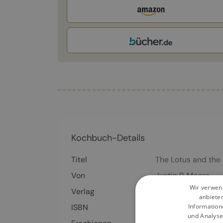
Kochbuch-Details
Titel
The Lotus and the
Von
Justin P. Moore
Wir verwend
Verlag
Ventil Verlag
anbiete
Information
ISBN
978-3-95-575011
und Analyse