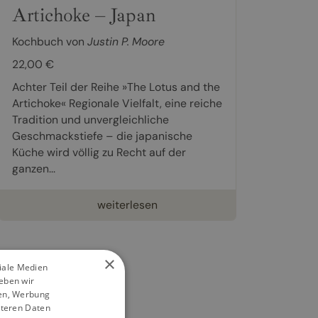
Artichoke – Japan
Kochbuch von
Justin P. Moore
22,00 €
Achter Teil der Reihe »The Lotus and the
Artichoke« Regionale Vielfalt, eine reiche
Tradition und unvergleichliche
Geschmackstiefe – die japanische
Küche wird völlig zu Recht auf der
ganzen...
weiterlesen
×
ziale Medien
eben wir
ien, Werbung
iteren Daten