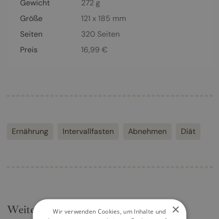
Gewicht
272 g
Größe
121 x 185 mm
Seiten
320
Seiten
Preis
16,99
€
Ernährung
Intervallfasten
Abnehmen
Diät
×
Weitere Kochbücher
Wir verwenden Cookies, um Inhalte und