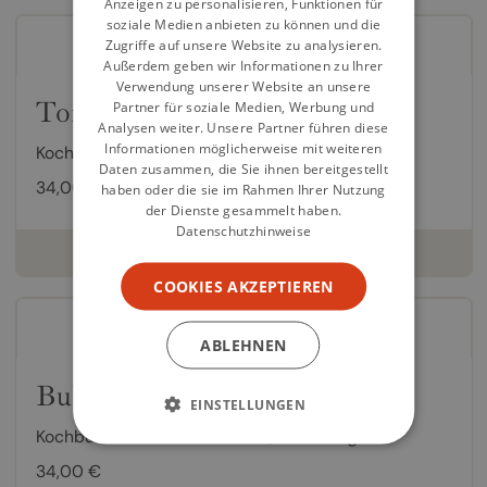
Anzeigen zu personalisieren, Funktionen für
soziale Medien anbieten zu können und die
Zugriffe auf unsere Website zu analysieren.
Außerdem geben wir Informationen zu Ihrer
Verwendung unserer Website an unsere
Tonight
Partner für soziale Medien, Werbung und
Analysen weiter. Unsere Partner führen diese
Informationen möglicherweise mit weiteren
Kochbuch von
Nagi Maehashi
,
Lisa Heilig
Daten zusammen, die Sie ihnen bereitgestellt
34,00 €
haben oder die sie im Rahmen Ihrer Nutzung
der Dienste gesammelt haben.
Datenschutzhinweise
weiterlesen
COOKIES AKZEPTIEREN
ABLEHNEN
Bubala
EINSTELLUNGEN
Kochbuch von
Marc Summers
,
Lisa Heilig
34,00 €