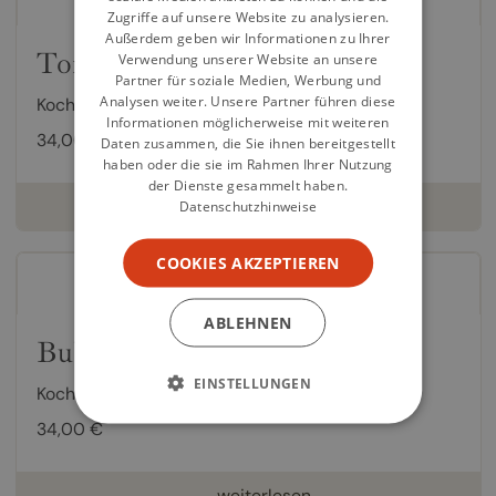
Zugriffe auf unsere Website zu analysieren.
Außerdem geben wir Informationen zu Ihrer
Tonight
Verwendung unserer Website an unsere
Partner für soziale Medien, Werbung und
Analysen weiter. Unsere Partner führen diese
Kochbuch von
Nagi Maehashi
,
Lisa Heilig
Informationen möglicherweise mit weiteren
34,00 €
Daten zusammen, die Sie ihnen bereitgestellt
haben oder die sie im Rahmen Ihrer Nutzung
der Dienste gesammelt haben.
weiterlesen
Datenschutzhinweise
COOKIES AKZEPTIEREN
ABLEHNEN
Bubala
EINSTELLUNGEN
Kochbuch von
Marc Summers
,
Lisa Heilig
34,00 €
weiterlesen