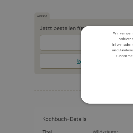
werbung
Jetzt bestellen für 22,00 €
Wir verwend
anbiete
Information
und Analyse
zusammen,
Kochbuch-Details
Titel
Wildkräuter