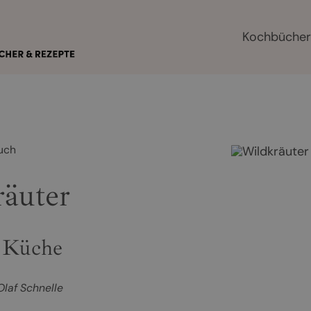
Kochbüche
uch
äuter
 Küche
Olaf Schnelle