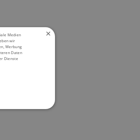
×
ziale Medien
eben wir
ien, Werbung
iteren Daten
er Dienste