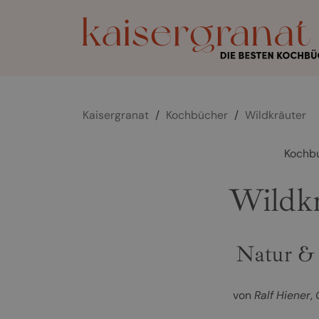
Kaisergranat
/
Kochbücher
/
Wildkräuter
Kochb
Wildkr
Natur &
von
Ralf Hiener