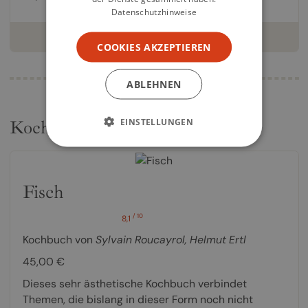
Datenschutzhinweise
weiterlesen
COOKIES AKZEPTIEREN
ABLEHNEN
EINSTELLUNGEN
Kochbücher
Fisch
/ 10
8,1
Kochbuch von
Sylvain Roucayrol
,
Helmut Ertl
45,00 €
Dieses sehr ästhetische Kochbuch verbindet
Themen, die bislang in dieser Form noch nicht