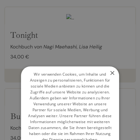
Tonight
Kochbuch von
Nagi Maehashi
,
Lisa Heilig
34,00 €
×
Wir verwenden Cookies, um Inhalte und
weiterlesen
Anzeigen zu personalisieren, Funktionen für
soziale Medien anbieten zu können und die
Zugriffe auf unsere Website zu analysieren.
Außerdem geben wir Informationen zu Ihrer
Verwendung unserer Website an unsere
Partner für soziale Medien, Werbung und
Bubala
Analysen weiter. Unsere Partner führen diese
Informationen möglicherweise mit weiteren
Kochbuch von
Marc Summers
,
Lisa Heilig
Daten zusammen, die Sie ihnen bereitgestellt
haben oder die sie im Rahmen Ihrer Nutzung
34,00 €
der Dienste gesammelt haben.