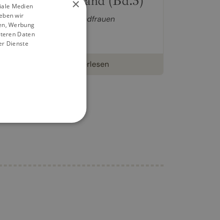
Lecker aufs Land (Bd.3)
×
ziale Medien
eben wir
Kochbuch von
Die Landfrauen
ien, Werbung
19,99 €
iteren Daten
er Dienste
weiterlesen