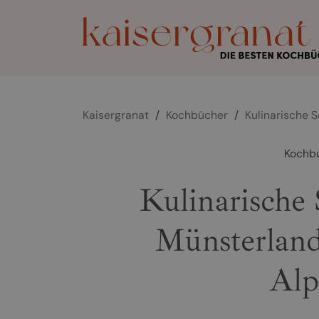
Kaisergranat
/
Kochbücher
/
Kulinarische 
Kochb
Kulinarische
Münsterland
Alp