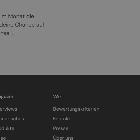
 im Monat die
 deine Chance auf
sel".
gazin
Wir
terviews
Bewertungskriterien
linarisches
Kontakt
odukte
Presse
ise
Über uns