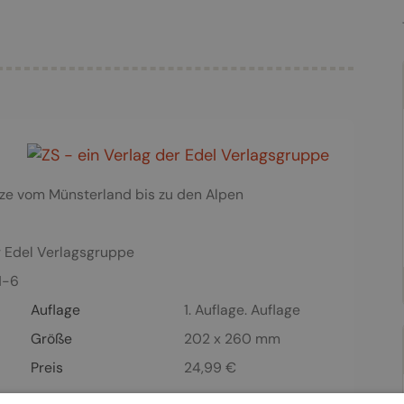
tze vom Münsterland bis zu den Alpen
r Edel Verlagsgruppe
1-6
Auflage
1. Auflage. Auflage
Größe
202 x 260 mm
Preis
24,99
€