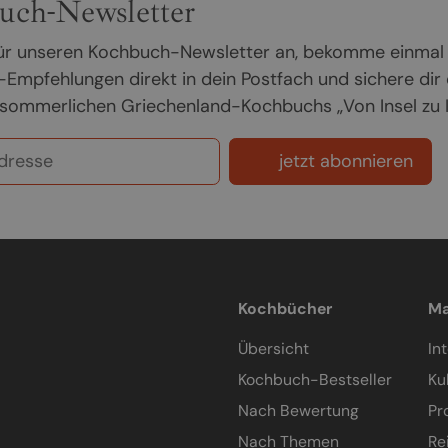
uch-Newsletter
 für unseren Kochbuch-Newsletter an, bekomme einmal
Empfehlungen direkt in dein Postfach und sichere dir
sommerlichen Griechenland-Kochbuchs „Von Insel zu In
jetzt abonnieren
Kochbücher
Ma
Übersicht
In
Kochbuch-Bestseller
Ku
Nach Bewertung
Pr
Nach Themen
Re