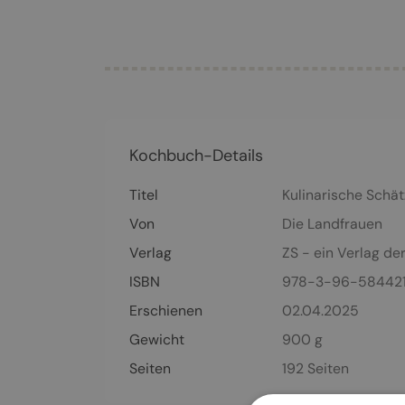
Kochbuch-Details
Titel
Kulinarische Schä
Von
Die Landfrauen
Verlag
ZS - ein Verlag de
ISBN
978-3-96-58442
Erschienen
02.04.2025
Gewicht
900 g
Seiten
192
Seiten