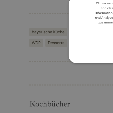
Wir verwend
anbiete
Information
und Analyse
zusammen,
bayerische Küche
Vorspeisen
Heima
WDR
Desserts
Landküche
Lecker 
Kochbücher