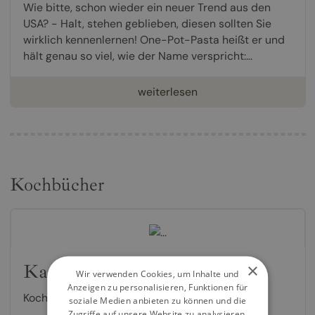
Wie bitte, schon wieder ein neuer Trend aus den
USA? - Halt, stehen geblieben, diesen sollten Sie
wirklich kennenlernen! One-Pot-Pasta heißt er und
hält genau so viel, wie der Name verspricht:...
weiterlesen
Kochbücher
×
Kaffee-Kult
Wir verwenden Cookies, um Inhalte und
Anzeigen zu personalisieren, Funktionen für
Kochbuch von
Marianne Zunner
soziale Medien anbieten zu können und die
Zugriffe auf unsere Website zu analysieren.