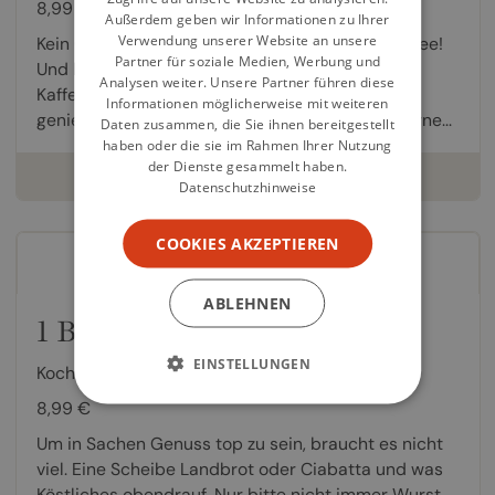
8,99 €
Außerdem geben wir Informationen zu Ihrer
Verwendung unserer Website an unsere
Kein Getränk der Welt hat so viel Magie wie Kaffee!
Partner für soziale Medien, Werbung und
Und keine Auszeit ist so inspirierend wie die
Analysen weiter. Unsere Partner führen diese
Kaffeepause: Augen zu, das herrliche Aroma
Informationen möglicherweise mit weiteren
genießen, sich vom unvergleichlichen Duft in ferne...
Daten zusammen, die Sie ihnen bereitgestellt
haben oder die sie im Rahmen Ihrer Nutzung
der Dienste gesammelt haben.
weiterlesen
Datenschutzhinweise
COOKIES AKZEPTIEREN
ABLEHNEN
1 Brot - 50 Aufstriche
EINSTELLUNGEN
Kochbuch von
Marianne Zunner
8,99 €
Um in Sachen Genuss top zu sein, braucht es nicht
viel. Eine Scheibe Landbrot oder Ciabatta und was
Köstliches obendrauf. Nur bitte nicht immer Wurst