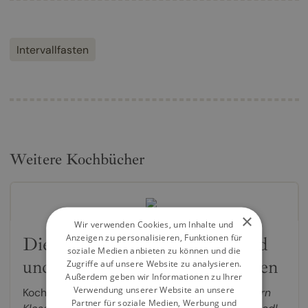
Intervallfasten
Weitere Kochbücher
×
Wir verwenden Cookies, um Inhalte und
Anzeigen zu personalisieren, Funktionen für
Die Ernährungs-Docs – Gesund
soziale Medien anbieten zu können und die
und schlank durch Intervallfasten
Zugriffe auf unsere Website zu analysieren.
Außerdem geben wir Informationen zu Ihrer
Verwendung unserer Website an unsere
Kochbuch von
Dr. med. Silja Schäfer
,
Dr. med. Jörn
Partner für soziale Medien, Werbung und