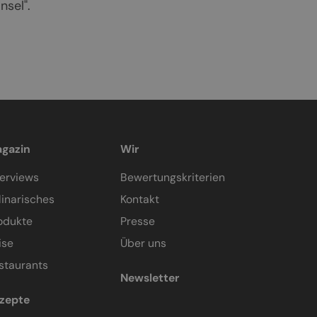
sel".
gazin
Wir
terviews
Bewertungskriterien
linarisches
Kontakt
odukte
Presse
ise
Über uns
staurants
Newsletter
zepte