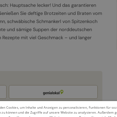
ch: Hauptsache lecker! Und das garantieren
Genießen Sie deftige Brotzeiten und Braten vom
nn, schwäbische Schmankerl von Spitzenkoch
ichte und sämige Suppen der norddeutschen
en Rezepte mit viel Geschmack – und langer
en Cookies, um Inhalte und Anzeigen zu personalisieren, Funktionen für so
n zu können und die Zugriffe auf unsere Website zu analysieren. Außerdem g