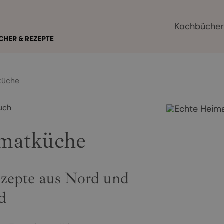
Kochbüche
küche
uch
matküche
ezepte aus Nord und
d