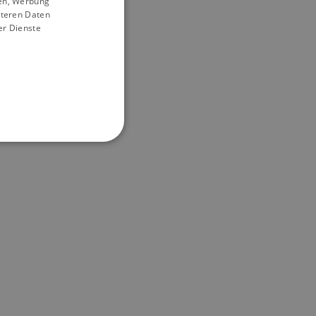
ien, Werbung
iteren Daten
er Dienste