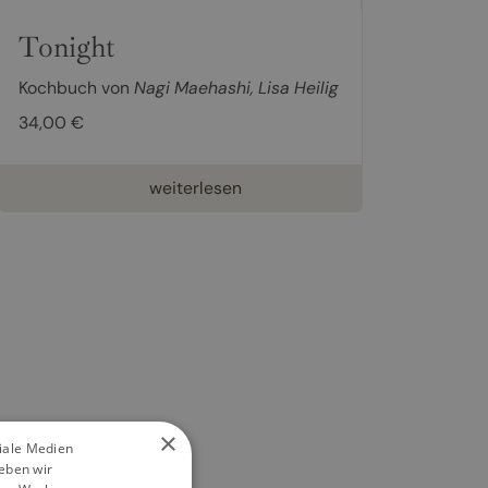
Tonight
Kochbuch von
Nagi Maehashi
,
Lisa Heilig
34,00 €
weiterlesen
×
ziale Medien
eben wir