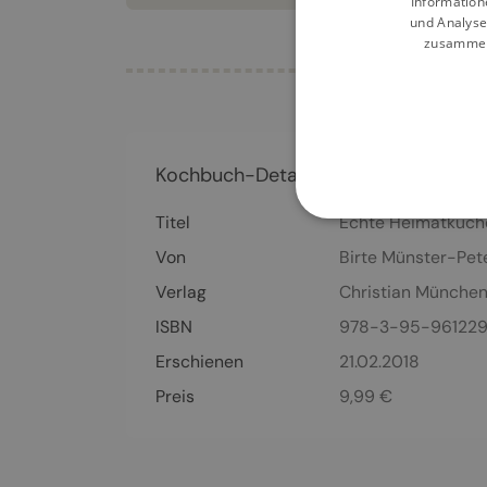
Information
und Analyse
zusammen,
Kochbuch-Details
Titel
Echte Heimatküch
Von
Birte Münster-Pet
Verlag
Christian Münche
ISBN
978-3-95-96122
Erschienen
21.02.2018
Preis
9,99
€