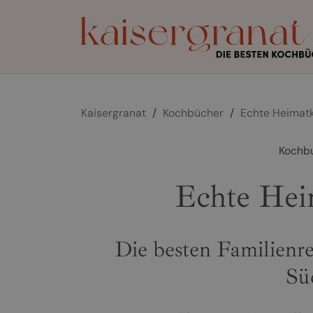
Kaisergranat
/
Kochbücher
/
Echte Heimat
Kochb
Echte Hei
Die besten Familienr
Sü