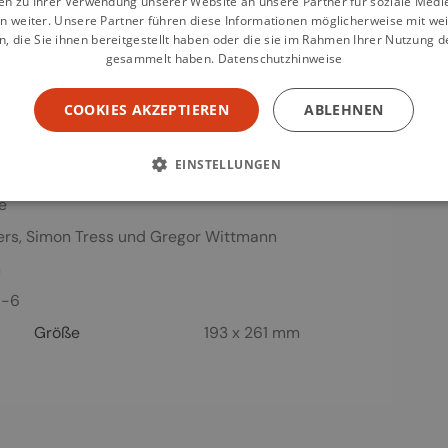
en zu Ihrer Verwendung unserer Website an unsere Partner für soziale Med
n weiter. Unsere Partner führen diese Informationen möglicherweise mit we
 die Sie ihnen bereitgestellt haben oder die sie im Rahmen Ihrer Nutzung d
gesammelt haben.
Datenschutzhinweise
COOKIES AKZEPTIEREN
ABLEHNEN
EINSTELLUNGEN
e
ers
,
Simon Tress
und
Gregor Wittmann
n
9-6
Größe
193 x 261 mm