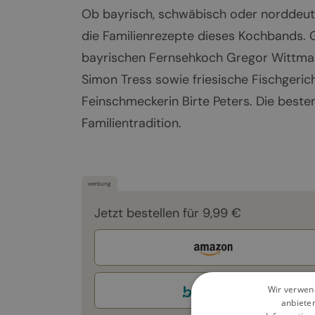
Ob bayrisch, schwäbisch oder norddeuts
die Familienrezepte dieses Kochbands. 
bayrischen Fernsehkoch Gregor Wittma
Simon Tress sowie friesische Fischger
Feinschmeckerin Birte Peters. Die best
Familientradition.
werbung
Jetzt bestellen für 9,99 €
Wir verwend
anbiete