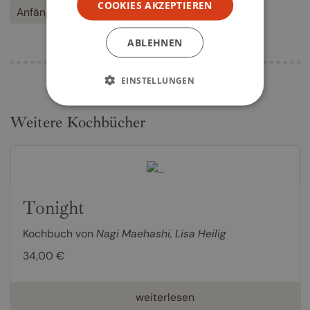
COOKIES AKZEPTIEREN
Anfänger
ABLEHNEN
EINSTELLUNGEN
Weitere Kochbücher
Tonight
Kochbuch von
Nagi Maehashi
,
Lisa Heilig
34,00 €
weiterlesen