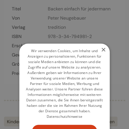
Titel
Backen einfach für jedermann
Von
Peter Neugebauer
Verlag
tredition
ISBN
978-3-34-794981-2
Erschienen
30.05.2023
×
Wir verwenden Cookies, um Inhalte und
Gewicht
347 g
Anzeigen zu personalisieren, Funktionen für
soziale Medien anbieten zu können und die
Größe
210 x 297 mm
Zugriffe auf unsere Website zu analysieren.
Außerdem geben wir Informationen zu Ihrer
Preis
15,00
€
Verwendung unserer Website an unsere
Partner für soziale Medien, Werbung und
Analysen weiter. Unsere Partner führen diese
Informationen möglicherweise mit weiteren
Daten zusammen, die Sie ihnen bereitgestellt
haben oder die sie im Rahmen Ihrer Nutzung
der Dienste gesammelt haben.
Datenschutzhinweise
Kinder
Einfach
Leicht
Rezepte
Backen