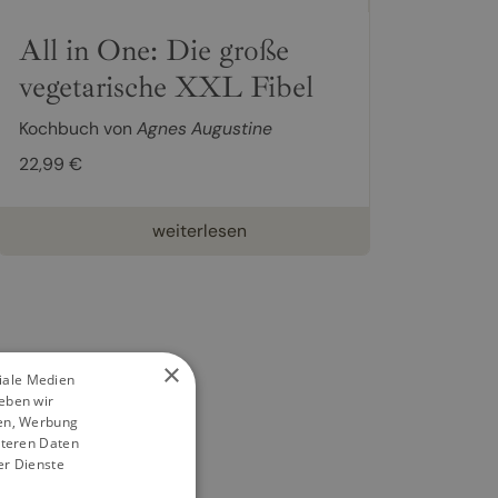
All in One: Die große
vegetarische XXL Fibel
Kochbuch von
Agnes Augustine
22,99 €
weiterlesen
×
ziale Medien
eben wir
ien, Werbung
iteren Daten
er Dienste