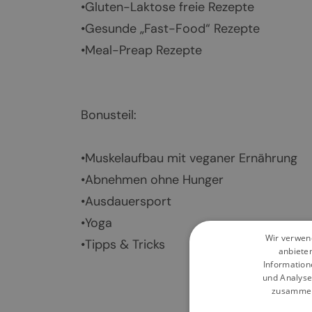
•Gluten-Laktose freie Rezepte
•Gesunde „Fast-Food“ Rezepte
•Meal-Preap Rezepte
Bonusteil:
•Muskelaufbau mit veganer Ernährung
•Abnehmen ohne Hunger
•Ausdauersport
•Yoga
Wir verwend
•Tipps & Tricks
anbiete
Information
und Analyse
zusammen,