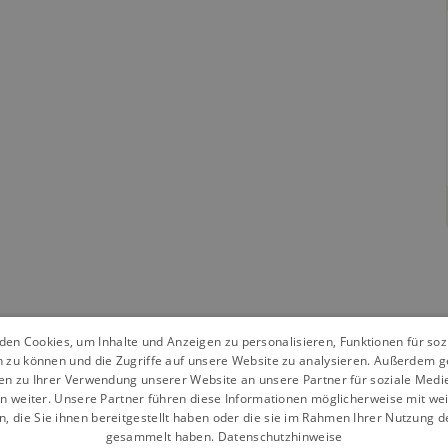
en Cookies, um Inhalte und Anzeigen zu personalisieren, Funktionen für so
n zu können und die Zugriffe auf unsere Website zu analysieren. Außerdem g
en zu Ihrer Verwendung unserer Website an unsere Partner für soziale Med
n weiter. Unsere Partner führen diese Informationen möglicherweise mit we
 die Sie ihnen bereitgestellt haben oder die sie im Rahmen Ihrer Nutzung d
gesammelt haben.
Datenschutzhinweise