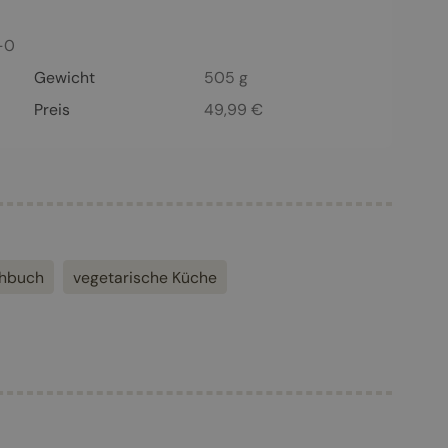
-0
Gewicht
505 g
Preis
49,99
€
chbuch
vegetarische Küche