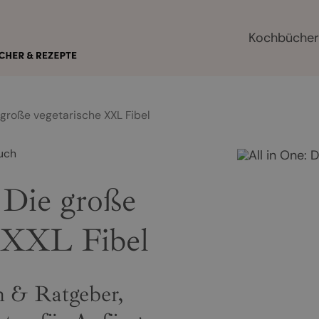
Kochbüche
e große vegetarische XXL Fibel
uch
 Die große
e XXL Fibel
h & Ratgeber,