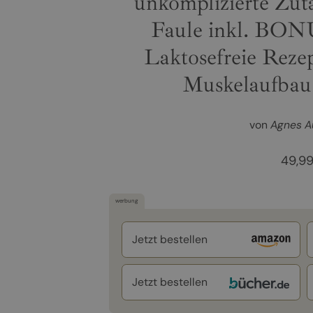
unkomplizierte Zuta
Faule inkl. BON
Laktosefreie Reze
Muskelaufbau
von
Agnes A
49,9
werbung
Jetzt bestellen
Jetzt bestellen