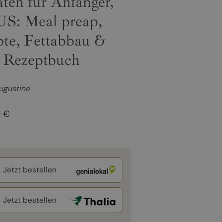
ten für Anfänger,
US: Meal preap,
pte, Fettabbau &
 Rezeptbuch
ugustine
9 €
Jetzt bestellen
Jetzt bestellen