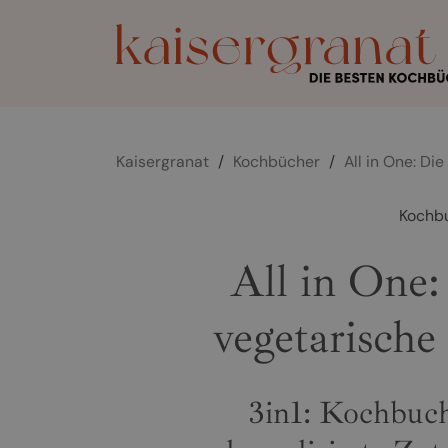
Kaisergranat
/
Kochbücher
/
All in One: Di
Kochb
All in One:
vegetarisch
3in1: Kochbuc