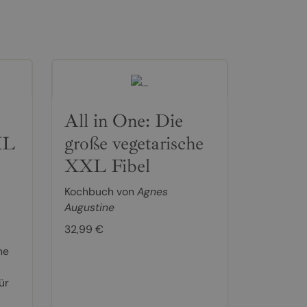
All in One: Die
XL
große vegetarische
XXL Fibel
Kochbuch von
Agnes
Augustine
32,99 €
ne
ür