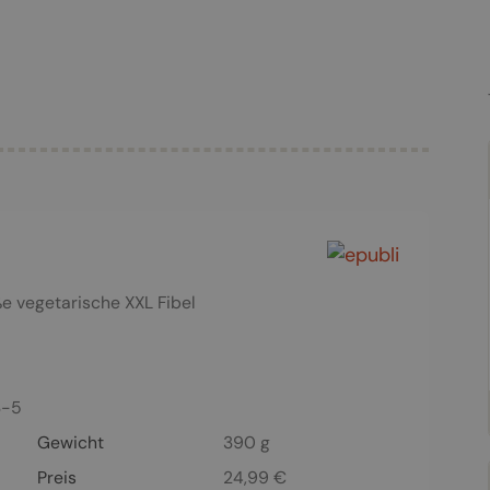
oße vegetarische XXL Fibel
3-5
Gewicht
390 g
Preis
24,99
€