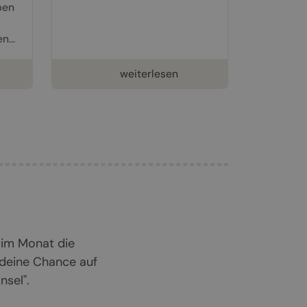
ben
n...
weiterlesen
 im Monat die
 deine Chance auf
sel".