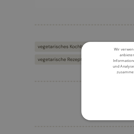
vegetarisches Kochbuch
vegetarische K
Wir verwend
anbiete
vegetarische Rezepte
Information
und Analyse
zusammen,