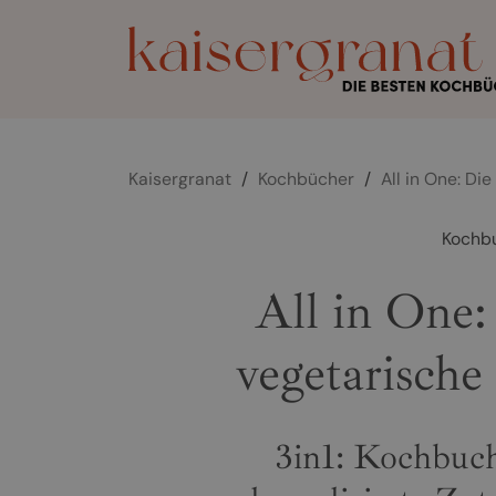
Kaisergranat
/
Kochbücher
/
All in One: Di
Kochb
All in One:
vegetarisch
3in1: Kochbuc