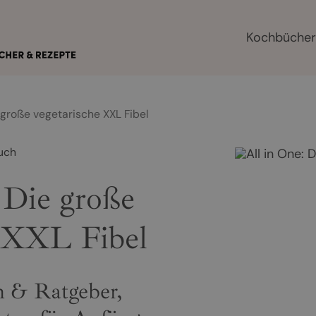
Kochbüche
e große vegetarische XXL Fibel
uch
 Die große
e XXL Fibel
h & Ratgeber,