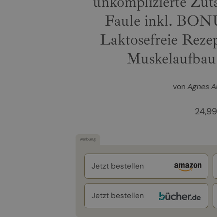
unkomplizierte Zuta
Faule inkl. BON
Laktosefreie Reze
Muskelaufbau
von
Agnes A
24,9
werbung
Jetzt bestellen
Jetzt bestellen