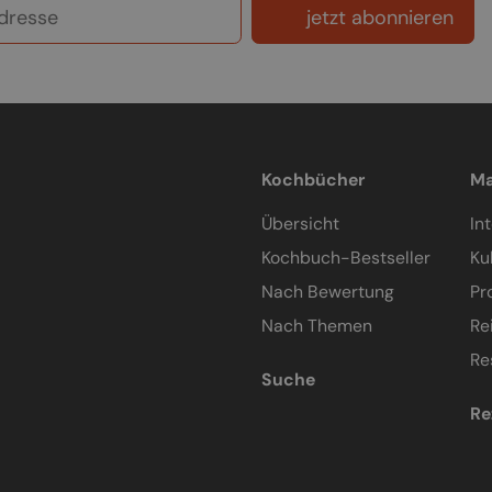
jetzt abonnieren
Kochbücher
Ma
Übersicht
In
Kochbuch-Bestseller
Ku
Nach Bewertung
Pr
Nach Themen
Re
Re
Suche
Re