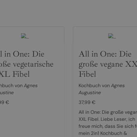
l in One: Die
All in One: Die
oße vegetarische
große vegane X
L Fibel
Fibel
hbuch von
Agnes
Kochbuch von
Agnes
ustine
Augustine
99 €
37,99 €
All in One: Die große vega
XXL Fibel. Liebe Leser, ich
freue mich, dass Sie sich f
mein 2in1 Kochbuch &