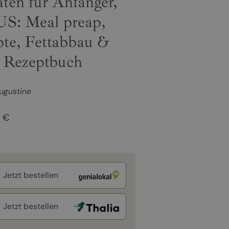
ten für Anfänger,
US: Meal preap,
pte, Fettabbau &
 Rezeptbuch
ugustine
9 €
Jetzt bestellen
Jetzt bestellen