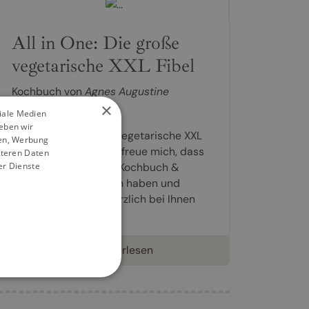
All in One: Die große
vegetarische XXL Fibel
Kochbuch von
Agnes Augustine
×
19,99 €
ziale Medien
eben wir
All in One: Die große vegetarische XXL
ien, Werbung
Fibel. Liebe Leser, ich freue mich, dass
iteren Daten
er Dienste
Sie sich für mein 2in1 Kochbuch &
Ratgeber entschieden haben und
möchte mich ganz herzlich bei Ihnen
bedanken...
weiterlesen