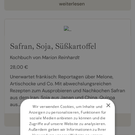
weiterlesen
Safran, Soja, Süßkartoffel
Kochbuch von
Marion Reinhardt
28,00 €
Unerwartet fränkisch: Reportagen über Melone,
Artischocke und Co. Mit abwechslungsreichen
Rezepten zum Ausprobieren und Nachkochen Safran
aus dem Iran, Soja aus Japan und China, Quinoa
×
aus...
Wir verwenden Cookies, um Inhalte und
Anzeigen zu personalisieren, Funktionen für
soziale Medien anbieten zu können und die
weiterlesen
Zugriffe auf unsere Website zu analysieren.
Außerdem geben wir Informationen zu Ihrer
Verwendung unserer Website an unsere