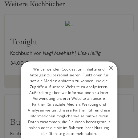
Weitere Kochbücher
Tonight
Kochbuch von
Nagi Maehashi
,
Lisa Heilig
34,00 €
×
Wir verwenden Cookies, um Inhalte und
Anzeigen zu personalisieren, Funktionen für
soziale Medien anbieten zu können und die
weiterlesen
Zugriffe auf unsere Website zu analysieren.
Außerdem geben wir Informationen zu Ihrer
Verwendung unserer Website an unsere
Partner für soziale Medien, Werbung und
Analysen weiter. Unsere Partner führen diese
Informationen möglicherweise mit weiteren
Bubala
Daten zusammen, die Sie ihnen bereitgestellt
haben oder die sie im Rahmen Ihrer Nutzung
Kochbuch von
Marc Summers
,
Lisa Heilig
der Dienste gesammelt haben.