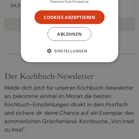
Datenschutzhinweise
34,00 €
COOKIES AKZEPTIEREN
weiterlesen
ABLEHNEN
EINSTELLUNGEN
Der Kochbuch-Newsletter
Melde dich jetzt für unseren Kochbuch-Newsletter
an, bekomme einmal im Monat die besten
Kochbuch-Empfehlungen direkt in dein Postfach
und sichere dir deine Chance auf ein Exemplar des
sommerlichen Griechenland-Kochbuchs „Von Insel
zu Insel".