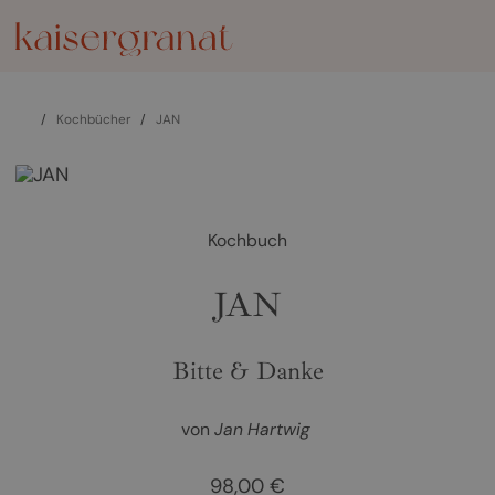
/
Kochbücher
/
JAN
Kochbuch
JAN
Bitte & Danke
von
Jan Hartwig
98,00 €