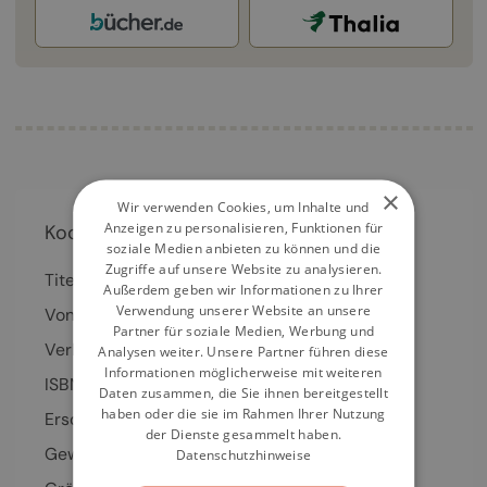
×
Wir verwenden Cookies, um Inhalte und
Anzeigen zu personalisieren, Funktionen für
Kochbuch-Details
soziale Medien anbieten zu können und die
Zugriffe auf unsere Website zu analysieren.
Titel
JAN
Außerdem geben wir Informationen zu Ihrer
Verwendung unserer Website an unsere
Von
Jan Hartwig
Partner für soziale Medien, Werbung und
Verlag
Matthaes
Analysen weiter. Unsere Partner führen diese
Informationen möglicherweise mit weiteren
ISBN
978-3-98-541085-9
Daten zusammen, die Sie ihnen bereitgestellt
haben oder die sie im Rahmen Ihrer Nutzung
Erschienen
27.11.2026
der Dienste gesammelt haben.
Gewicht
3000 g
Datenschutzhinweise