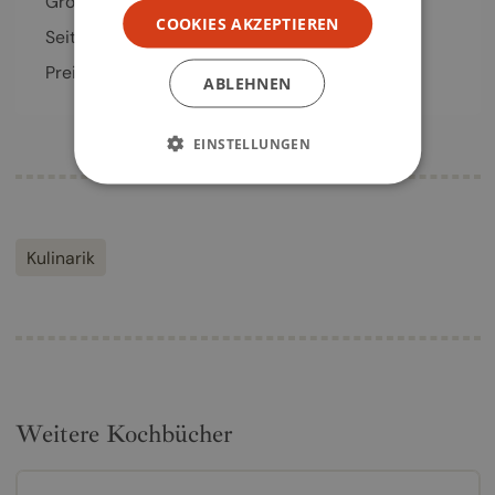
Größe
250 x 335 mm
COOKIES AKZEPTIEREN
Seiten
320
Seiten
Preis
98,00
€
ABLEHNEN
EINSTELLUNGEN
Kulinarik
Weitere Kochbücher