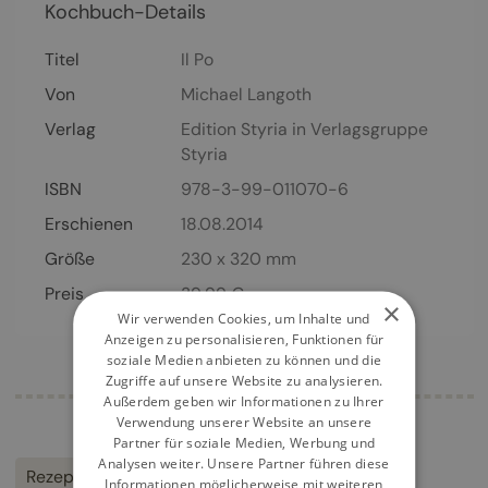
Kochbuch-Details
Titel
Il Po
Von
Michael Langoth
Verlag
Edition Styria in Verlagsgruppe
Styria
ISBN
978-3-99-011070-6
Erschienen
18.08.2014
Größe
230 x 320 mm
Preis
39,99
€
×
Wir verwenden Cookies, um Inhalte und
Anzeigen zu personalisieren, Funktionen für
soziale Medien anbieten zu können und die
Zugriffe auf unsere Website zu analysieren.
Außerdem geben wir Informationen zu Ihrer
Verwendung unserer Website an unsere
Partner für soziale Medien, Werbung und
Analysen weiter. Unsere Partner führen diese
Rezepte
Kulinarik
Italien
Informationen möglicherweise mit weiteren