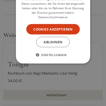
Daten zusammen, die Sie ihnen bereitgestellt
haben oder die sie im Rahmen Ihrer Nutzung
der Dienste gesammelt haben.
Datenschutzhinweise
COOKIES AKZEPTIEREN
Weitere Kochbücher
ABLEHNEN
EINSTELLUNGEN
Tonight
Kochbuch von
Nagi Maehashi
,
Lisa Heilig
34,00 €
weiterlesen