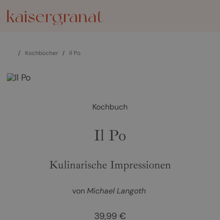
/
Kochbücher
/
Il Po
Kochbuch
Il Po
Kulinarische Impressionen
von
Michael Langoth
39,99 €