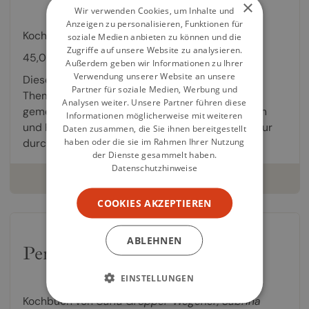
×
Wir verwenden Cookies, um Inhalte und
/ 10
8,1
Anzeigen zu personalisieren, Funktionen für
Kochbuch von
Sylvain Roucayrol
,
Helmut Ertl
soziale Medien anbieten zu können und die
Zugriffe auf unsere Website zu analysieren.
45,00 €
Außerdem geben wir Informationen zu Ihrer
Verwendung unserer Website an unsere
Dieses sehr ästhetische Kochbuch verbindet
Partner für soziale Medien, Werbung und
Themen, die bislang in dieser Form noch nicht
Analysen weiter. Unsere Partner führen diese
gemeinsam erzählt wurden: Fisch, Länderküchen
Informationen möglicherweise mit weiteren
und Reiseimpressionen. Eine schwelgerische Tour
Daten zusammen, die Sie ihnen bereitgestellt
haben oder die sie im Rahmen Ihrer Nutzung
durch Gerichte...
der Dienste gesammelt haben.
Datenschutzhinweise
weiterlesen
COOKIES AKZEPTIEREN
ABLEHNEN
Persiana EASY
EINSTELLUNGEN
/ 10
7,6
Kochbuch von
Carla Gröppel-Wegener
,
Sabrina