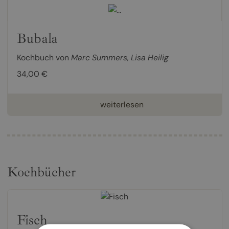
Bubala
Kochbuch von
Marc Summers
,
Lisa Heilig
34,00 €
weiterlesen
Kochbücher
Fisch