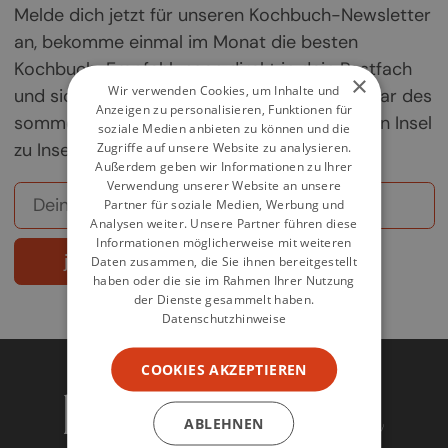
Melde dich jetzt für unseren Kochbuch-Newsletter
an, bekomme einmal im Monat die besten
Kochbuch-Empfehlungen direkt in dein Postfach
×
Wir verwenden Cookies, um Inhalte und
und sichere dir deine Chance auf ein Exemplar des
Anzeigen zu personalisieren, Funktionen für
sommerlichen Griechenland-Kochbuchs „Von Insel
soziale Medien anbieten zu können und die
zu Insel".
Zugriffe auf unsere Website zu analysieren.
Außerdem geben wir Informationen zu Ihrer
Verwendung unserer Website an unsere
Partner für soziale Medien, Werbung und
Analysen weiter. Unsere Partner führen diese
Informationen möglicherweise mit weiteren
jetzt abonnieren
Daten zusammen, die Sie ihnen bereitgestellt
haben oder die sie im Rahmen Ihrer Nutzung
der Dienste gesammelt haben.
Datenschutzhinweise
COOKIES AKZEPTIEREN
ABLEHNEN