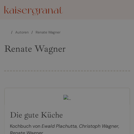
/
Autoren
/
Renate Wagner
Renate Wagner
Die gute Küche
Kochbuch von
Ewald Plachutta
,
Christoph Wagner
,
Renate Wagner