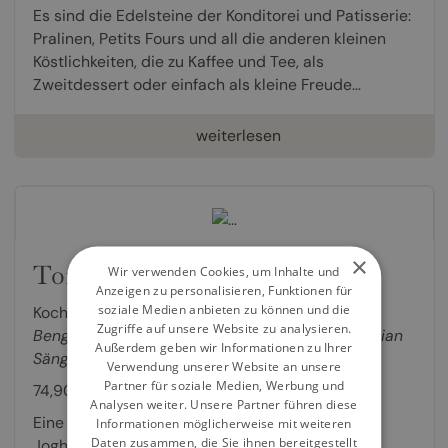
Es sind die Edelsteine der Konditorei und Patisserie:
Pralinen, Petits Fours und all die anderen kleinen
Köstlichkeiten, die zu Kaffee und Tee, als
Zweitdessert oder einfach als kleine Freude...
weiterlesen
×
Torten & Törtchen
Wir verwenden Cookies, um Inhalte und
Anzeigen zu personalisieren, Funktionen für
soziale Medien anbieten zu können und die
Kochbuch von
Matthias Mittermeier
,
Stefanie
Zugriffe auf unsere Website zu analysieren.
Bengelmann
,
Oliver Endle
,
Antonia Majunke
,
Fabian
Außerdem geben wir Informationen zu Ihrer
Sänger
,
Bernd Siefert
Verwendung unserer Website an unsere
Partner für soziale Medien, Werbung und
74,90 €
Analysen weiter. Unsere Partner führen diese
Eine Torte aus Himbeeren, Jasminblüten und
Informationen möglicherweise mit weiteren
Daten zusammen, die Sie ihnen bereitgestellt
Joghurt, eine Bûche aus Granatapfel, Feige und