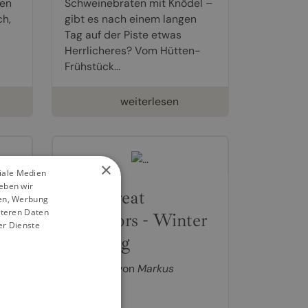
gen
Schweinebraten mit Knödel –
ch,
gibt es nach einem langen
Tag auf der Piste etwas
Herrlicheres? Vom Hütten-
Frühstück...
weiterlesen
×
ziale Medien
eben wir
The Great
ien, Werbung
iteren Daten
Outdoors - Winter
er Dienste
Cooking
Kochbuch von
Markus
Sämmer
y!
34,00 €