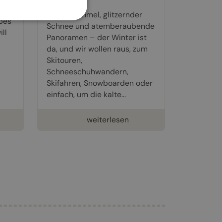
Blauer Himmel, glitzernder
ipes
Schnee und atemberaubende
ll
Panoramen – der Winter ist
da, und wir wollen raus, zum
Skitouren,
Schneeschuhwandern,
Skifahren, Snowboarden oder
einfach, um die kalte...
weiterlesen