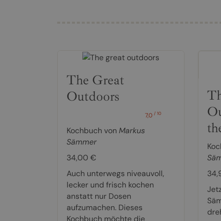
The Great
Th
Outdoors
Ou
/ 10
7,0
th
Kochbuch von
Markus
Sämmer
Koc
34,00 €
Sä
Auch unterwegs niveauvoll,
34,
lecker und frisch kochen
Jetz
anstatt nur Dosen
Säm
aufzumachen. Dieses
dre
Kochbuch möchte die