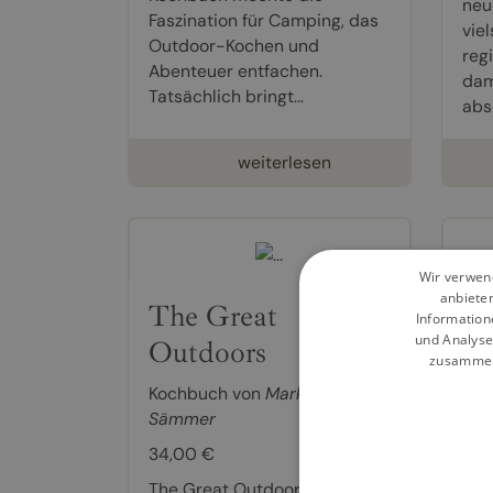
neu
Faszination für Camping, das
vie
Outdoor-Kochen und
reg
Abenteuer entfachen.
dam
Tatsächlich bringt...
abso
weiterlesen
Wir verwend
anbiete
The Great
De
Information
und Analyse
Outdoors
Wi
zusammen,
Kochbuch von
Markus
Koc
Sämmer
Sä
34,00 €
35,
The Great Outdoors: Das
Win