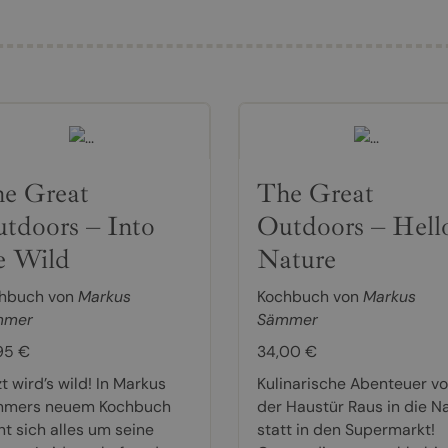
e Great
The Great
tdoors – Into
Outdoors – Hell
e Wild
Nature
hbuch von
Markus
Kochbuch von
Markus
mmer
Sämmer
95 €
34,00 €
t wird’s wild! In Markus
Kulinarische Abenteuer vo
mers neuem Kochbuch
der Haustür Raus in die N
ht sich alles um seine
statt in den Supermarkt!