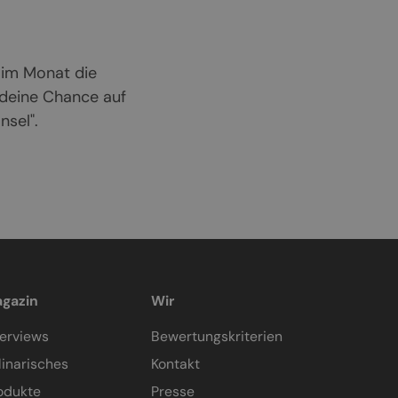
 im Monat die
 deine Chance auf
sel".
gazin
Wir
terviews
Bewertungskriterien
linarisches
Kontakt
odukte
Presse