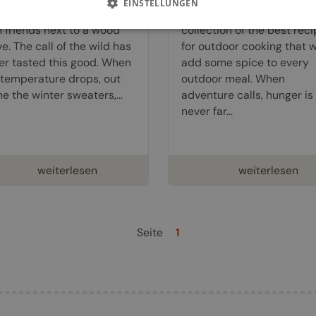
EINSTELLUNGEN
m, hearty meals enjoyed
The Great Outdoors is a
h friends next to a wood
collection of the best rec
e. The call of the wild has
for outdoor cooking that wi
er tasted this good. When
add some spice to every
 temperature drops, out
outdoor meal. When
e the winter sweaters,...
adventure calls, hunger is
never far...
weiterlesen
weiterlesen
Seite
1