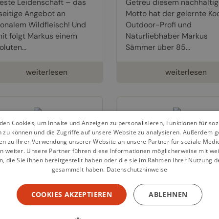
este Leidenschaft – das
Getreu diesem nachhalti
lseitige Angebot an
Motto hat der gelernte Ko
ionalem Wildfleisch! Und
Outdoor-Profi und
it folgt Markus einem
Naturliebhaber Markus
luten...
Sämmer über 85...
weiterlesen
weiterlesen
en Cookies, um Inhalte und Anzeigen zu personalisieren, Funktionen für so
n zu können und die Zugriffe auf unsere Website zu analysieren. Außerdem g
licious
The Great
en zu Ihrer Verwendung unserer Website an unsere Partner für soziale Med
n weiter. Unsere Partner führen diese Informationen möglicherweise mit we
ntertime
Outdoors
 die Sie ihnen bereitgestellt haben oder die sie im Rahmen Ihrer Nutzung d
gesammelt haben.
Datenschutzhinweise
hbuch von
Markus
Kochbuch von
Markus
mmer
Sämmer
COOKIES AKZEPTIEREN
ABLEHNEN
00 €
35,00 €
ter adventures require
Fresh air makes you hungr