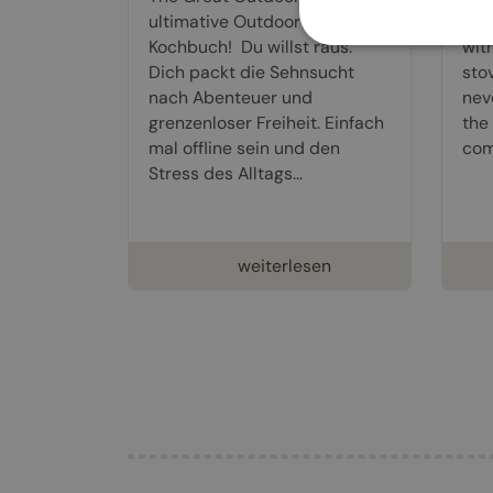
ultimative Outdoor-
war
Kochbuch! Du willst raus.
wit
Dich packt die Sehnsucht
stov
nach Abenteuer und
nev
grenzenloser Freiheit. Einfach
the
mal offline sein und den
com
Stress des Alltags...
weiterlesen