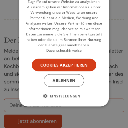
Zugriffe auf unsere Website zu analysieren.
Außerdem geben wir Informationen zu Ihrer
Verwendung unserer Website an unsere
Partner für soziale Medien, Werbung und
Analysen weiter. Unsere Partner führen diese
Informationen möglicherweise mit weiteren
Daten zusammen, die Sie ihnen bereitgestellt
Der Kochbuch-Newsletter
haben oder die sie im Rahmen Ihrer Nutzung
der Dienste gesammelt haben.
Melde dich jetzt für unseren Kochbuch-Newsletter
Datenschutzhinweise
an, bekomme einmal im Monat die besten
COOKIES AKZEPTIEREN
Kochbuch-Empfehlungen direkt in dein Postfach
und sichere dir deine Chance auf ein Exemplar des
ABLEHNEN
sommerlichen Griechenland-Kochbuchs „Von Insel
zu Insel".
EINSTELLUNGEN
jetzt abonnieren