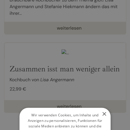
Angermann und Stefanie Hiekmann ändern das mit
ihrer...
weiterlesen
Zusammen isst man weniger allein
Kochbuch von
Lisa Angermann
22,99 €
weiterlesen
×
Wir verwenden Cookies, um Inhalte und
Anzeigen zu personalisieren, Funktionen für
soziale Medien anbieten zu können und die