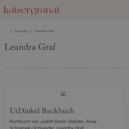
/
Autoren
/
Leandra Graf
Leandra Graf
UrDinkel Backbuch
Kochbuch von
Judith Gmür-Stalder
,
Anna
Schramek-Schneider
,
Leandra Graf