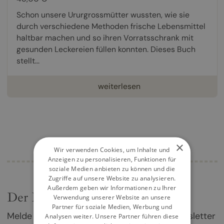
Schon unsere Ururgrossmütter wussten, wie sie
durch verschiedene Methoden frische Lebensmittel
haltbar machen und so ihren Vorratsschrank mit
gesunden Leckereien füllen konnten. Dieses Buch
stellt...
weiterlesen
×
Wir verwenden Cookies, um Inhalte und
Anzeigen zu personalisieren, Funktionen für
soziale Medien anbieten zu können und die
Zugriffe auf unsere Website zu analysieren.
Außerdem geben wir Informationen zu Ihrer
Der Kochbuch-Newsletter
Verwendung unserer Website an unsere
Partner für soziale Medien, Werbung und
Melde dich jetzt für unseren Kochbuch-Newsletter
Analysen weiter. Unsere Partner führen diese