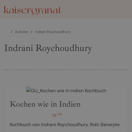
/
Autoren
/
Indrani Roychoudhury
Indrani Roychoudhury
Kochen wie in Indien
/ 10
7,3
Kochbuch von
Indrani Roychoudhury
,
Robi Banerjee