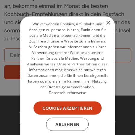
an, bekomme einmal im Monat die besten
Kochbuch-Empfehlungen direkt in dein Postfach
×
und sichere dir deine Chance auf ein Exemplar des
Wir verwenden Cookies, um Inhalte und
sommerlichen Griechenland-Kochbuchs „Von Insel
Anzeigen zu personalisieren, Funktionen für
soziale Medien anbieten zu können und die
zu Insel".
Zugriffe auf unsere Website zu analysieren.
Außerdem geben wir Informationen zu Ihrer
Verwendung unserer Website an unsere
Partner für soziale Medien, Werbung und
Analysen weiter. Unsere Partner führen diese
Informationen möglicherweise mit weiteren
jetzt abonnieren
Daten zusammen, die Sie ihnen bereitgestellt
haben oder die sie im Rahmen Ihrer Nutzung
der Dienste gesammelt haben.
Datenschutzhinweise
COOKIES AKZEPTIEREN
ABLEHNEN