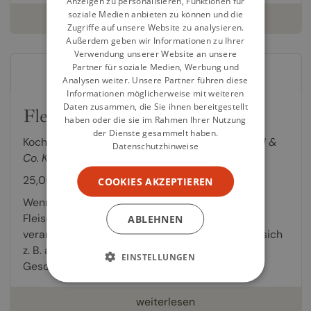
Anzeigen zu personalisieren, Funktionen für
soziale Medien anbieten zu können und die
weiterlesen
Zugriffe auf unsere Website zu analysieren.
Außerdem geben wir Informationen zu Ihrer
Verwendung unserer Website an unsere
Partner für soziale Medien, Werbung und
Analysen weiter. Unsere Partner führen diese
Informationen möglicherweise mit weiteren
Daten zusammen, die Sie ihnen bereitgestellt
Fleisch
haben oder die sie im Rahmen Ihrer Nutzung
der Dienste gesammelt haben.
Kochbuch von
Simon TRESS Gastronomie GmbH &
Datenschutzhinweise
Co. KG
,
Georg Schweisfurth
25,00 €
COOKIES AKZEPTIEREN
Wenn schon Fleisch, dann richtig! In diesem
Fleischkochbuch erfahren Sie alles über den
ABLEHNEN
verantwortungsvollen Fleischgenuss. Wie wirkt sich
z. B. artgerechte Haltung auf Qualität und
EINSTELLUNGEN
Geschmack des...
weiterlesen