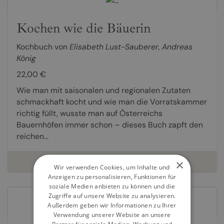
Kochen wie die Bäuerin
Kochbuch von
Elisabeth Lust-Sauberer
,
Andreas
König
22,00 €
Wie man mit saisonalen und regionalen Zutaten
schmackhaft kocht und wie man die Vorratskammer
richtig füllt, wusste man auf Österreichs
Bauernhöfen immer schon – dieses Buch zapft den
reichen...
×
weiterlesen
Wir verwenden Cookies, um Inhalte und
Anzeigen zu personalisieren, Funktionen für
soziale Medien anbieten zu können und die
Zugriffe auf unsere Website zu analysieren.
Außerdem geben wir Informationen zu Ihrer
Verwendung unserer Website an unsere
Partner für soziale Medien, Werbung und