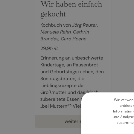
Wir haben einfach
gekocht
Kochbuch von
Jörg Reuter
,
Manuela Rehn
,
Cathrin
Brandes
,
Caro Hoene
29,95 €
Erinnerung an unbeschwerte
Kindertage, an Pausenbrot
und Geburtstagskuchen, den
Sonntagsbraten, die
Lieblingsrezepte der
Großmutter und das frisch
zubereitete Essen zu Hause
Wir verwend
„bei Muttern“? Vieles...
anbiete
Information
und Analyse
weiterlesen
zusammen,