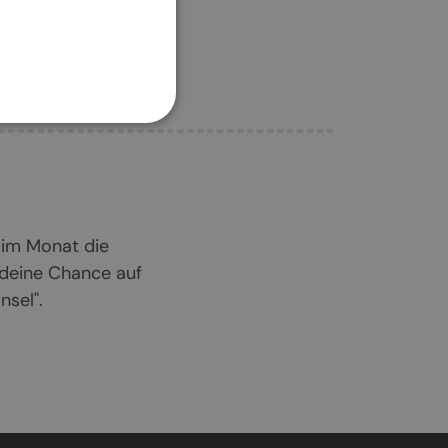
 im Monat die
 deine Chance auf
sel".