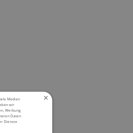
×
ziale Medien
eben wir
ien, Werbung
iteren Daten
er Dienste