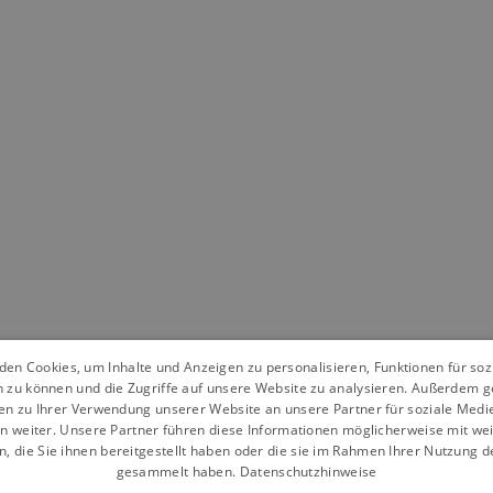
en Cookies, um Inhalte und Anzeigen zu personalisieren, Funktionen für so
n zu können und die Zugriffe auf unsere Website zu analysieren. Außerdem g
en zu Ihrer Verwendung unserer Website an unsere Partner für soziale Med
n weiter. Unsere Partner führen diese Informationen möglicherweise mit we
 die Sie ihnen bereitgestellt haben oder die sie im Rahmen Ihrer Nutzung d
gesammelt haben.
Datenschutzhinweise