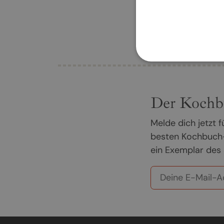
Der Kochb
Melde dich jetzt
besten Kochbuch-
ein Exemplar des 