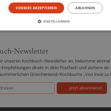
COOKIES AKZEPTIEREN
ABLEHNEN
Seite
1
EINSTELLUNGEN
uch-Newsletter
 für unseren Kochbuch-Newsletter an, bekomme einmal
Empfehlungen direkt in dein Postfach und sichere dir
sommerlichen Griechenland-Kochbuchs „Von Insel zu In
jetzt abonnieren