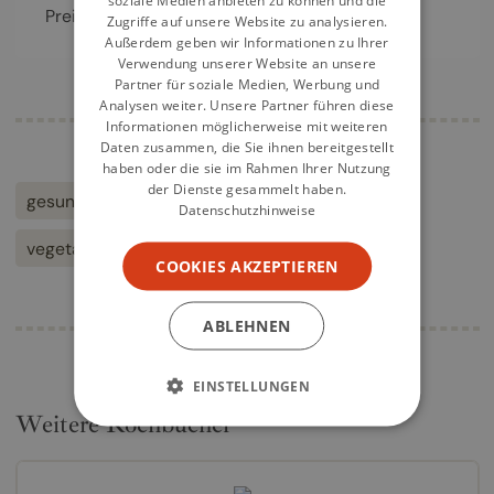
soziale Medien anbieten zu können und die
Preis
16,90
€
Zugriffe auf unsere Website zu analysieren.
Außerdem geben wir Informationen zu Ihrer
Verwendung unserer Website an unsere
Partner für soziale Medien, Werbung und
Analysen weiter. Unsere Partner führen diese
Informationen möglicherweise mit weiteren
Daten zusammen, die Sie ihnen bereitgestellt
haben oder die sie im Rahmen Ihrer Nutzung
der Dienste gesammelt haben.
gesunde Rezepte
Schnelle Küche
Datenschutzhinweise
vegetarische Küche
COOKIES AKZEPTIEREN
ABLEHNEN
EINSTELLUNGEN
Weitere Kochbücher