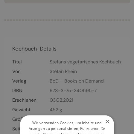
Kochbuch-Details
Titel
Stefans vegetarisches Kochbuch
Von
Stefan Rhein
Verlag
BoD – Books on Demand
ISBN
978-3-75-340595-7
Erschienen
03.02.2021
Gewicht
452 g
Größe
148 x 210 mm
×
Wir verwenden Cookies, um Inhalte und
Seiten
310
Seiten
Anzeigen zu personalisieren, Funktionen für