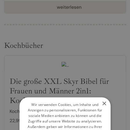
weiterlesen
Kochbücher
Die große XXL Skyr Bibel für
Frauen und Männer 2in1:
Kochbuch & Ratgeber
×
Wir verwenden Cookies, um Inhalte und
Anzeigen zu personalisieren, Funktionen für
Kochbuch von
Emilia Bernadette
soziale Medien anbieten zu können und die
22,99 €
Zugriffe auf unsere Website zu analysieren.
Außerdem geben wir Informationen zu Ihrer