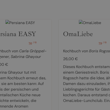
rsiana EASY
OmaLiebe
/ 10
/ 10
7,6
7,9
hbuch von
Carla Gröppel-
Kochbuch von
Boris Rogo
ener
,
Sabrina Ghayour
26,00 €
00 €
Dieses Kochbuch entsta
rina Ghayour tut mit
einem Geniestreich. Boris
sem Kochbuch erneut das,
Rogosch hatte die Idee, äl
 sie am besten kann: Auf
Damen dazu einzuladen, i
is der persischen und
Lieblingsgerichte für Gäst
entalischen Küche neue
kochen. Daraus entstand 
ichte entwickeln, die
OmaLiebe-Lunchclub. Ein..
nnende Aromen