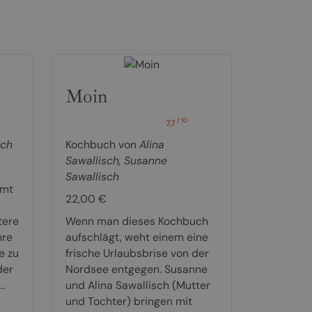
Moin
/ 10
7,7
sch
Kochbuch von
Alina
Sawallisch
,
Susanne
Sawallisch
mmt
22,00 €
tere
Wenn man dieses Kochbuch
hre
aufschlägt, weht einem eine
e zu
frische Urlaubsbrise von der
der
Nordsee entgegen. Susanne
.
und Alina Sawallisch (Mutter
und Tochter) bringen mit