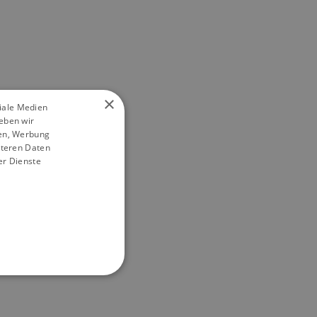
×
ziale Medien
eben wir
ien, Werbung
iteren Daten
er Dienste