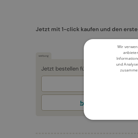
Jetzt mit 1-click kaufen und den erste
Wir verwend
anbiete
werbung
Information
und Analyse
Jetzt bestellen für 148,00 €
zusammen,