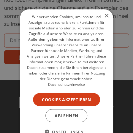
und sichere dir deine Chance auf ein Exemplar des
×
sommerlichen Griechenland-Kochbuchs „Von Insel
Wir verwenden Cookies, um Inhalte und
Anzeigen zu personalisieren, Funktionen für
zu Insel".
soziale Medien anbieten zu können und die
Zugriffe auf unsere Website zu analysieren.
Außerdem geben wir Informationen zu Ihrer
Verwendung unserer Website an unsere
Partner für soziale Medien, Werbung und
jetzt abonnieren
Analysen weiter. Unsere Partner führen diese
Informationen möglicherweise mit weiteren
Daten zusammen, die Sie ihnen bereitgestellt
haben oder die sie im Rahmen Ihrer Nutzung
der Dienste gesammelt haben.
Datenschutzhinweise
COOKIES AKZEPTIEREN
ABLEHNEN
EINSTELLUNGEN