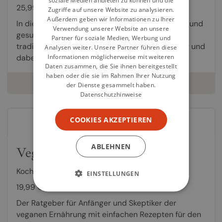
soziale Medien anbieten zu können und die
25,99 €
Zugriffe auf unsere Website zu analysieren.
Außerdem geben wir Informationen zu Ihrer
In diesem Buch dreht sich alles um die kreative und
Verwendung unserer Website an unsere
gesunde Welt der pflanzlichen Küche, die
Partner für soziale Medien, Werbung und
traditionelle Rezepte in neuem Licht präsentiert und
Analysen weiter. Unsere Partner führen diese
Informationen möglicherweise mit weiteren
dabei vollständig auf tierische Produkte...
Daten zusammen, die Sie ihnen bereitgestellt
haben oder die sie im Rahmen Ihrer Nutzung
weiterlesen
der Dienste gesammelt haben.
Datenschutzhinweise
COOKIES AKZEPTIEREN
ABLEHNEN
Vegan für Skeptiker
Kochbuch von
Lisa Marie Schlemm
EINSTELLUNGEN
19,99 €
Der Ratgeber für Anfänger und Skeptiker der
veganen Ernährung mit einfachen Rezepten für den