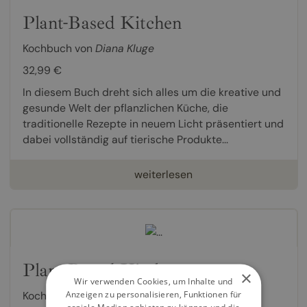
Plant-Based Kitchen
Kochbuch von
Diana Kluge
32,99 €
In diesem Buch dreht sich alles um die kreative und
gesunde Welt der pflanzlichen Küche, die
traditionelle Rezepte in neuem Licht präsentiert und
dabei vollständig auf tierische Produkte...
weiterlesen
Plant-Based Kitchen
×
Wir verwenden Cookies, um Inhalte und
Anzeigen zu personalisieren, Funktionen für
Kochbuch von
Diana Kluge