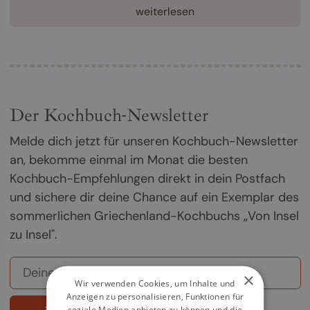
weiterlesen
Der Kochbuch-Newsletter
Melde dich jetzt für unseren Kochbuch-Newsletter
an, bekomme einmal im Monat die besten
Kochbuch-Empfehlungen direkt in dein Postfach
und sichere dir deine Chance auf ein Exemplar des
sommerlichen Griechenland-Kochbuchs „Von Insel
zu Insel".
×
Wir verwenden Cookies, um Inhalte und
Anzeigen zu personalisieren, Funktionen für
soziale Medien anbieten zu können und die