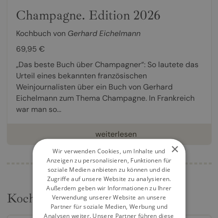
Champagne. Edition 2026
Kochbuch von
Gerhard Eichelmann
69,95 €
„Das beste Buch über Champagner“: So lautete das
Urteil eines bekannten französischen
Weinjournalisten über ein Buch von Gerhard
Eichelmann zum Thema Champagne. In Frankreich
war man so...
weiterlesen
×
Wir verwenden Cookies, um Inhalte und
Anzeigen zu personalisieren, Funktionen für
soziale Medien anbieten zu können und die
Zugriffe auf unsere Website zu analysieren.
Außerdem geben wir Informationen zu Ihrer
Kochbücher
Verwendung unserer Website an unsere
Partner für soziale Medien, Werbung und
Analysen weiter. Unsere Partner führen diese