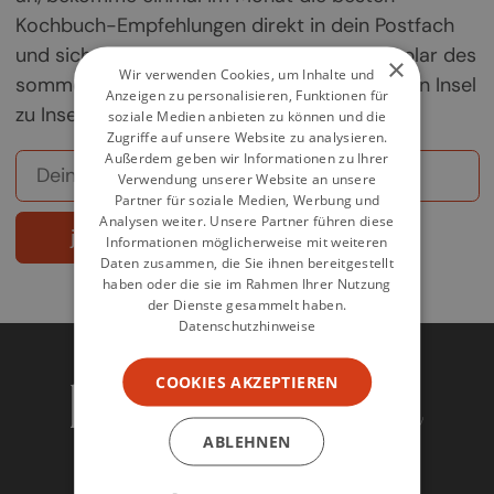
Kochbuch-Empfehlungen direkt in dein Postfach
und sichere dir deine Chance auf ein Exemplar des
×
Wir verwenden Cookies, um Inhalte und
sommerlichen Griechenland-Kochbuchs „Von Insel
Anzeigen zu personalisieren, Funktionen für
zu Insel".
soziale Medien anbieten zu können und die
Zugriffe auf unsere Website zu analysieren.
Außerdem geben wir Informationen zu Ihrer
Verwendung unserer Website an unsere
Partner für soziale Medien, Werbung und
Analysen weiter. Unsere Partner führen diese
jetzt abonnieren
Informationen möglicherweise mit weiteren
Daten zusammen, die Sie ihnen bereitgestellt
haben oder die sie im Rahmen Ihrer Nutzung
der Dienste gesammelt haben.
Datenschutzhinweise
COOKIES AKZEPTIEREN
ABLEHNEN