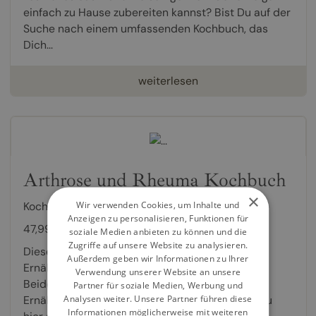
einfach zu Hause zubereiten kannst? Bist Du auf der
Suche nach einem umfassenden Kochbuch, das
Dich...
weiterlesen
Arthrose und Rheuma Kochbuch
×
Wir verwenden Cookies, um Inhalte und
Kochbuch von
Victoria Fröhlich
Anzeigen zu personalisieren, Funktionen für
47,99 €
soziale Medien anbieten zu können und die
Zugriffe auf unsere Website zu analysieren.
Dieses 2-in-1-Kochbuch vereint die besten
Außerdem geben wir Informationen zu Ihrer
Ernährungsstrategien für Arthrose und Rheuma.
Verwendung unserer Website an unsere
Beide Erkrankungen können durch eine gezielte
Partner für soziale Medien, Werbung und
Analysen weiter. Unsere Partner führen diese
Ernährung positiv beeinflusst werden und genau
Informationen möglicherweise mit weiteren