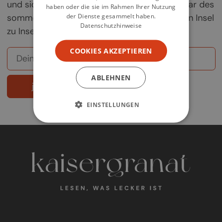
und sichere dir deine Chance auf ein Exemplar des
haben oder die sie im Rahmen Ihrer Nutzung
der Dienste gesammelt haben.
sommerlichen Griechenland-Kochbuchs „Von Insel
Datenschutzhinweise
zu Insel".
COOKIES AKZEPTIEREN
ABLEHNEN
jetzt abonnieren
EINSTELLUNGEN