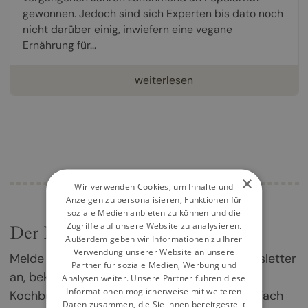
gewonnen. Jedoch sind sich Experten bis dato noch
nicht darüber einig, inwiefern eine vegane
Ernährung für...
weiterlesen
×
Wir verwenden Cookies, um Inhalte und
Anzeigen zu personalisieren, Funktionen für
soziale Medien anbieten zu können und die
Zugriffe auf unsere Website zu analysieren.
Der Kochbuch-Newsletter
Außerdem geben wir Informationen zu Ihrer
Verwendung unserer Website an unsere
Melde dich jetzt für unseren Kochbuch-Newsletter
Partner für soziale Medien, Werbung und
an, bekomme einmal im Monat die besten
Analysen weiter. Unsere Partner führen diese
Informationen möglicherweise mit weiteren
Kochbuch-Empfehlungen direkt in dein Postfach
Daten zusammen, die Sie ihnen bereitgestellt