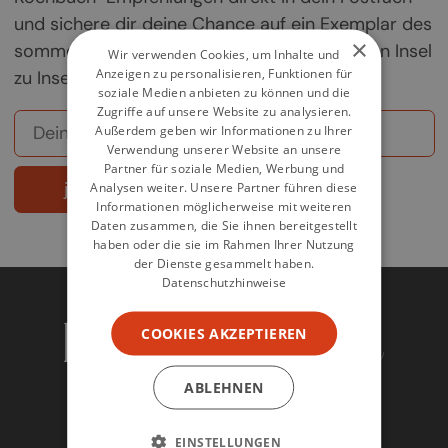
und sichere dir deine Chance auf ein Exemplar des
×
sommerlichen Griechenland-Kochbuchs „Von Insel
Wir verwenden Cookies, um Inhalte und
Anzeigen zu personalisieren, Funktionen für
zu Insel".
soziale Medien anbieten zu können und die
Zugriffe auf unsere Website zu analysieren.
Außerdem geben wir Informationen zu Ihrer
Verwendung unserer Website an unsere
Partner für soziale Medien, Werbung und
jetzt abonnieren
Analysen weiter. Unsere Partner führen diese
Informationen möglicherweise mit weiteren
Daten zusammen, die Sie ihnen bereitgestellt
haben oder die sie im Rahmen Ihrer Nutzung
der Dienste gesammelt haben.
Datenschutzhinweise
COOKIES AKZEPTIEREN
ABLEHNEN
EINSTELLUNGEN