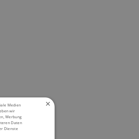
×
ziale Medien
eben wir
ien, Werbung
iteren Daten
er Dienste