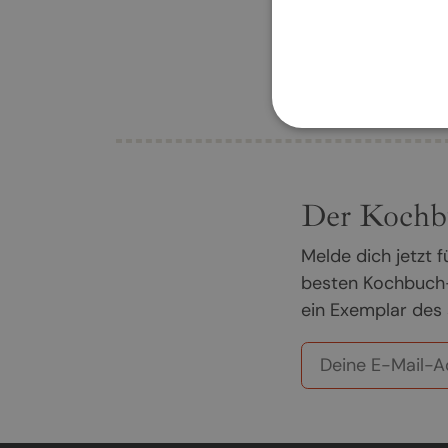
Der Kochb
Melde dich jetzt
besten Kochbuch-
ein Exemplar des 