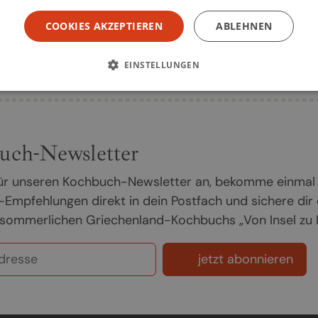
COOKIES AKZEPTIEREN
ABLEHNEN
Seite
1
EINSTELLUNGEN
uch-Newsletter
 für unseren Kochbuch-Newsletter an, bekomme einmal
Empfehlungen direkt in dein Postfach und sichere dir
sommerlichen Griechenland-Kochbuchs „Von Insel zu In
jetzt abonnieren