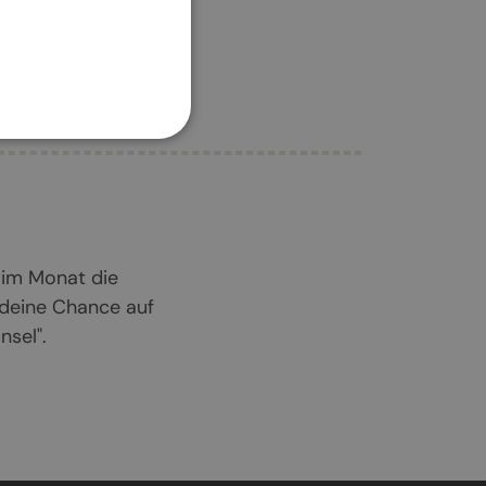
 im Monat die
 deine Chance auf
sel".