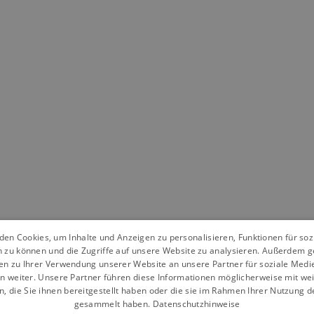
en Cookies, um Inhalte und Anzeigen zu personalisieren, Funktionen für so
n zu können und die Zugriffe auf unsere Website zu analysieren. Außerdem g
en zu Ihrer Verwendung unserer Website an unsere Partner für soziale Med
n weiter. Unsere Partner führen diese Informationen möglicherweise mit we
 die Sie ihnen bereitgestellt haben oder die sie im Rahmen Ihrer Nutzung d
gesammelt haben.
Datenschutzhinweise