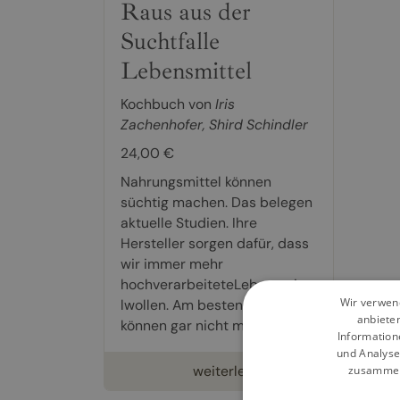
Raus aus der
Suchtfalle
Lebensmittel
Kochbuch von
Iris
Zachenhofer
,
Shird Schindler
24,00 €
Nahrungsmittel können
süchtig machen. Das belegen
aktuelle Studien. Ihre
Hersteller sorgen dafür, dass
wir immer mehr
hochverarbeiteteLebensmitte
Wir verwend
lwollen. Am besten, wir
anbiete
können gar nicht mehr zu...
Information
und Analyse
weiterlesen
zusammen,